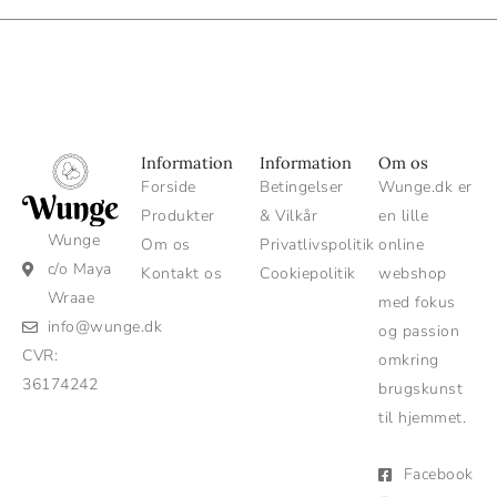
Information
Information
Om os
Forside
Betingelser
Wunge.dk er
Produkter
& Vilkår
en lille
Wunge
Om os
Privatlivspolitik
online
c/o Maya
Kontakt os
Cookiepolitik
webshop
Wraae
med fokus
info@wunge.dk
og passion
CVR:
omkring
36174242
brugskunst
til hjemmet.
Facebook