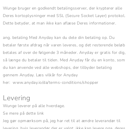
Wunge bruger en godkendt betalingsserver, der krypterer alle
Deres kortoplysninger med SSL (Secure Socket Layer) protokol.
Dette betyder, at man ikke kan aflæse Deres informationer.
ang. betaling Med Anyday kan du dele din betaling op. Du
betaler første afdrag når varen leveres, og det resterende beløb
betales af over de følgende 3 måneder. Anyday er gratis for dig,
så længe du betaler til tiden. Med Anyday får du en konto, som
du kan anvende ved alle webshops, der tilbyder betaling
gennem Anyday. Læs vilkår for Anyday
her:
www.anyday.io/da/terms-conditions/shopper
Levering
Wunge leverer på alle hverdage.
Se mere på dette link
Jeg gør opmærksom på, jeg har ret til at ændre leverandør til
levering, hvis leverandør der er valgt, ikke kan levere pga. deres