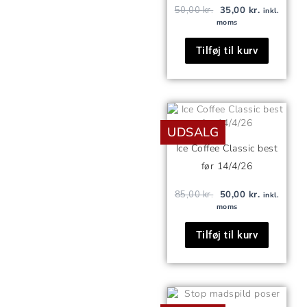
50,00
kr.
35,00
kr.
inkl.
moms
Tilføj til kurv
Den
Den
oprindelige
aktuelle
UDSALG
pris
pris
var:
er:
Ice Coffee Classic best
85,00 kr..
50,00 kr..
før 14/4/26
85,00
kr.
50,00
kr.
inkl.
moms
Tilføj til kurv
Prisint
Dette
75,00 k