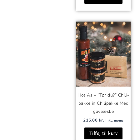
Hot As – “Tør du?” Chili-
pakke in Chilipakke Med
gaveæske
215,00
kr.
inkl. moms
Tilføj til kurv