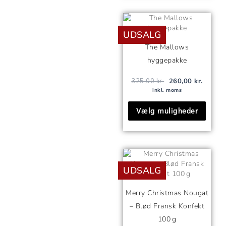
Den
Den
oprindelige
aktuell
UDSALG
pris
pris
var:
er:
The Mallows
325,00 kr..
260,00 
hyggepakke
325,00
kr.
260,00
kr.
inkl. moms
Vælg muligheder
Den
Den
oprindelige
aktuelle
UDSALG
pris
pris
var:
er:
50,00 kr..
35,00 kr..
Merry Christmas Nougat
– Blød Fransk Konfekt
100 g