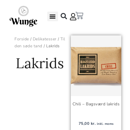
Gå
til
Kurv
indholdet
Undgå madspild – Gode Rabatter
Gaveæsker & Gaver
Forside
Delikatesser
Til
/
/
den søde tand
/ Lakrids
Lakrids
Chili – Bagsværd lakrids
75,00
kr.
inkl. moms