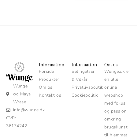
Information
Information
Om os
Forside
Betingelser
Wunge.dk er
Produkter
& Vilkår
en lille
Wunge
Om os
Privatlivspolitik
online
c/o Maya
Kontakt os
Cookiepolitik
webshop
Wraae
med fokus
info@wunge.dk
og passion
CVR:
omkring
36174242
brugskunst
til hjemmet.