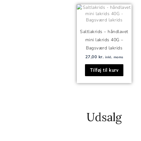
Saltlakrids – håndlavet
mini lakrids 40G –
Bagsværd lakrids
27,00
kr.
inkl. moms
Tilføj til kurv
Udsalg