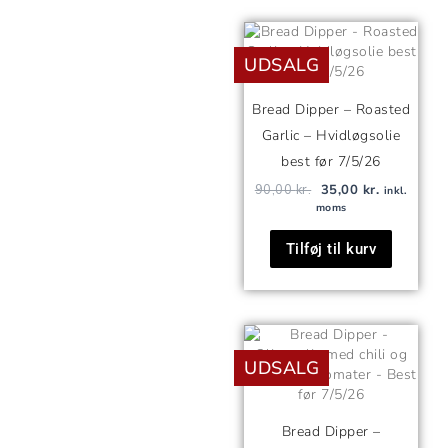
Den
Den
oprindelige
aktuelle
UDSALG
pris
pris
var:
er:
90,00 kr..
35,00 kr..
Bread Dipper – Roasted
Garlic – Hvidløgsolie
best før 7/5/26
90,00
kr.
35,00
kr.
inkl.
moms
Tilføj til kurv
Den
Den
oprindelige
aktuelle
UDSALG
pris
pris
var:
er:
90,00 kr..
35,00 kr..
Bread Dipper –