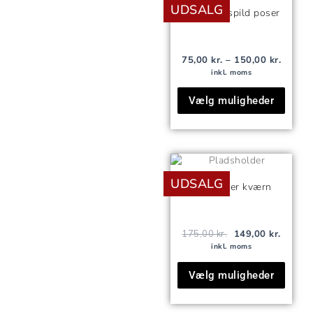
vare
UDSALG
til
Stop madspild poser
150,00 
har
flere
varian
75,00
kr.
–
150,00
kr.
Mulig
inkl. moms
kan
Vælg muligheder
vælg
på
vares
Den
Den
Dette
oprindelige
aktuell
vare
UDSALG
pris
pris
Salt/peber kværn
var:
er:
har
175,00 kr..
149,00 
flere
varian
175,00
kr.
149,00
kr.
Mulig
inkl. moms
kan
Vælg muligheder
vælg
på
vares