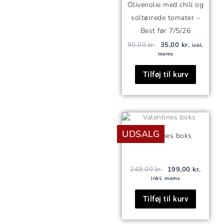
Olivenolie med chili og
soltørrede tomater –
Best før 7/5/26
90,00
kr.
35,00
kr.
inkl.
moms
Tilføj til kurv
Den
Den
oprindelige
aktuell
UDSALG
pris
pris
Valentines boks
var:
er:
249,00 kr..
199,00 
249,00
kr.
199,00
kr.
inkl. moms
Tilføj til kurv