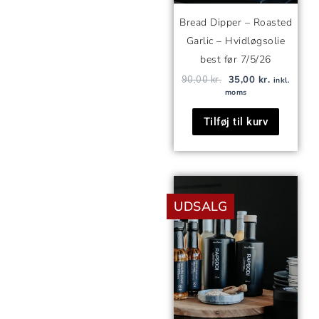
Bread Dipper – Roasted
Garlic – Hvidløgsolie
best før 7/5/26
90,00
kr.
35,00
kr.
inkl.
moms
Tilføj til kurv
Den
Den
oprindelige
aktuelle
UDSALG
pris
pris
var:
er:
90,00 kr..
35,00 kr..