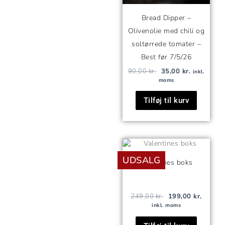
Bread Dipper –
Olivenolie med chili og
soltørrede tomater –
Best før 7/5/26
90,00
kr.
35,00
kr.
inkl.
moms
Tilføj til kurv
Den
Den
oprindelige
aktuell
UDSALG
pris
pris
Valentines boks
var:
er:
249,00 kr..
199,00 
249,00
kr.
199,00
kr.
inkl. moms