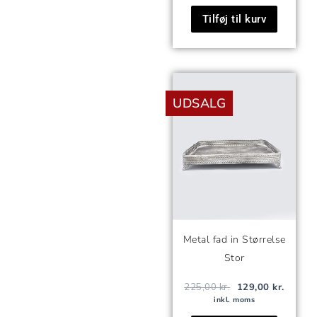
Tilføj til kurv
Den
Den
oprindelige
aktuell
UDSALG
pris
pris
var:
er:
225,00 kr..
129,00 
Metal fad in Størrelse
Stor
225,00
kr.
129,00
kr.
inkl. moms