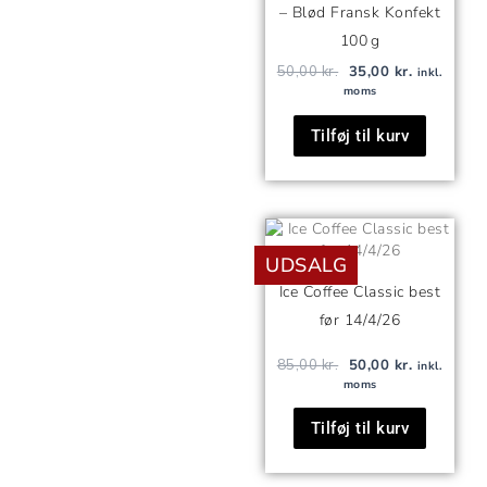
– Blød Fransk Konfekt
100 g
50,00
kr.
35,00
kr.
inkl.
moms
Tilføj til kurv
Den
Den
oprindelige
aktuelle
UDSALG
pris
pris
var:
er:
Ice Coffee Classic best
85,00 kr..
50,00 kr..
før 14/4/26
85,00
kr.
50,00
kr.
inkl.
moms
Tilføj til kurv