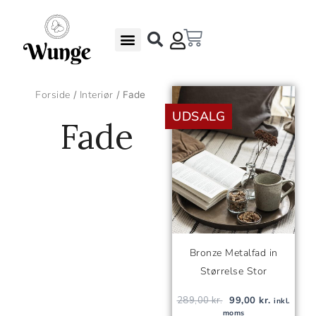
Gå
til
Kurv
indholdet
Undgå madspild – Gode Rabatter
Gaveæsker & Gaver
Den
Den
Forside
Interiør
/
/ Fade
oprindelige
aktuelle
UDSALG
pris
pris
Fade
var:
er:
289,00 kr..
99,00 kr..
Bronze Metalfad in
Størrelse Stor
289,00
kr.
99,00
kr.
inkl.
moms