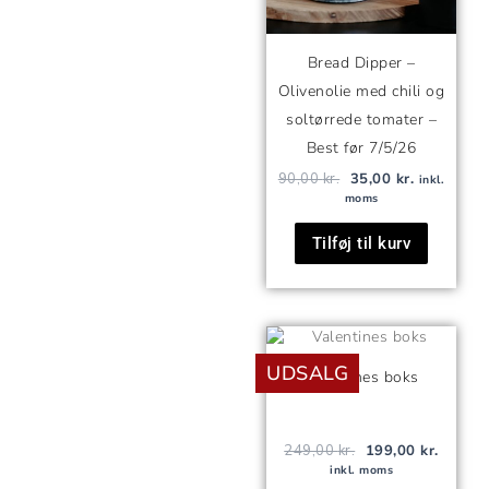
Bread Dipper –
Olivenolie med chili og
soltørrede tomater –
Best før 7/5/26
90,00
kr.
35,00
kr.
inkl.
moms
Tilføj til kurv
Den
Den
oprindelige
aktuell
UDSALG
pris
pris
Valentines boks
var:
er:
249,00 kr..
199,00 
249,00
kr.
199,00
kr.
inkl. moms