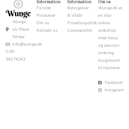
Information
Information
Om os
Forside
Betingelser
Wunge.dk er
Produkter
& Vilkår
en lille
Wunge
Om os
Privatlivspolitik
online
c/o Maya
Kontakt os
Cookiepolitik
webshop
Wraae
med fokus
info@wunge.dk
og passion
CVR:
omkring
36174242
brugskunst
til hjemmet.
Facebook
Instagram