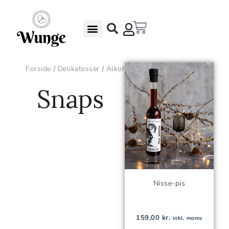
Gå
til
Kurv
indholdet
Undgå madspild – Gode Rabatter
Gaveæsker & Gaver
Forside
Delikatesser
Alkohol
/
/
/ Snaps
Snaps
Nisse-pis
159,00
kr.
inkl. moms