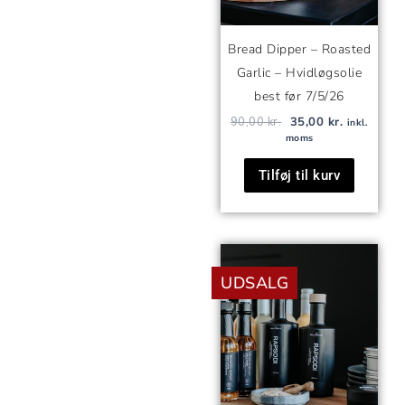
Bread Dipper – Roasted
Garlic – Hvidløgsolie
best før 7/5/26
90,00
kr.
35,00
kr.
inkl.
moms
Tilføj til kurv
Den
Den
oprindelige
aktuelle
UDSALG
pris
pris
var:
er:
90,00 kr..
35,00 kr..