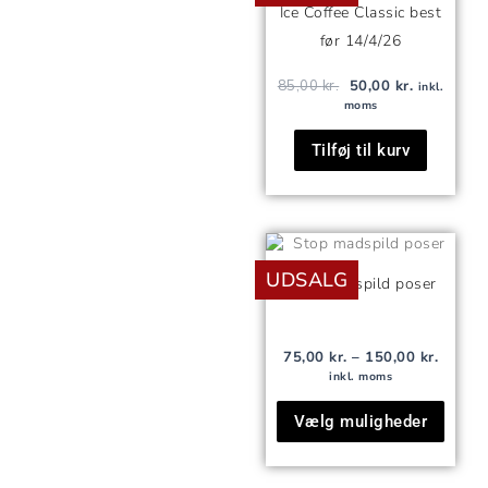
var:
er:
Ice Coffee Classic best
85,00 kr..
50,00 kr..
før 14/4/26
85,00
kr.
50,00
kr.
inkl.
moms
Tilføj til kurv
Prisint
Dette
75,00 k
vare
UDSALG
til
Stop madspild poser
150,00 
har
flere
varian
75,00
kr.
–
150,00
kr.
Mulig
inkl. moms
kan
Vælg muligheder
vælg
på
vares