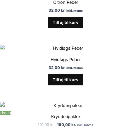
Citron Peber
32,00
kr.
inkl. moms
Tilføj til kurv
Hvidløgs Peber
32,00
kr.
inkl. moms
Tilføj til kurv
Den
Den
oprindelige
aktuelle
dsalg
pris
pris
Krydderipakke
var:
er:
191,00 kr..
160,00 kr..
191,00
kr.
160,00
kr.
inkl. moms