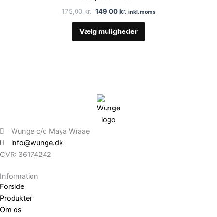
var:
er:
har
175,00 kr..
149,00 kr..
175,00
kr.
149,00
kr.
inkl. moms
flere
varianter.
Vælg muligheder
Mulighederne
kan
vælges
på
varesiden
Wunge c/o Maya Wraae
info@wunge.dk
CVR: 36174242
Information
Forside
Produkter
Om os