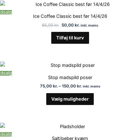
Den
Den
oprindelige
aktuelle
dsalg
pris
pris
Ice Coffee Classic best før 14/4/26
var:
er:
85,00 kr..
50,00 kr..
85,00
kr.
50,00
kr.
inkl. moms
Tilføj til kurv
Prisinterval:
Dette
75,00 kr.
vare
dsalg
til
Stop madspild poser
150,00 kr.
har
75,00
kr.
–
150,00
kr.
inkl. moms
flere
varianter.
Vælg muligheder
Mulighederne
kan
vælges
på
Den
Den
Dette
oprindelige
aktuelle
varesiden
vare
dsalg
pris
pris
Salt/peber kværn