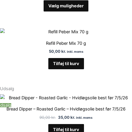
Vælg muligheder
Refill Peber Mix 70 g
50,00
kr.
inkl. moms
Tilføj til kurv
Udsalg
Den
Den
oprindelige
aktuelle
dsalg
pris
pris
Bread Dipper – Roasted Garlic – Hvidløgsolie best før 7/5/26
var:
er:
90,00 kr..
35,00 kr..
90,00
kr.
35,00
kr.
inkl. moms
Tilføj til kurv