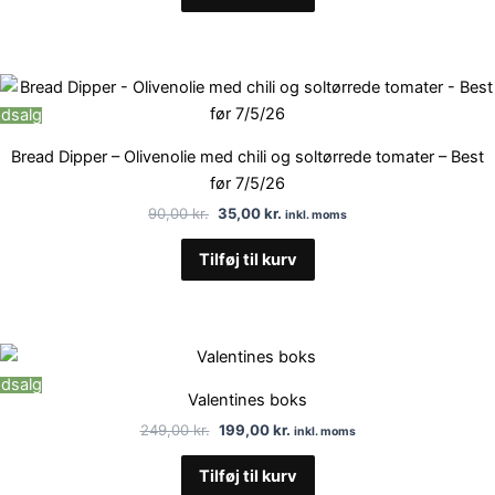
Den
Den
oprindelige
aktuelle
dsalg
pris
pris
var:
er:
Bread Dipper – Olivenolie med chili og soltørrede tomater – Best
90,00 kr..
35,00 kr..
før 7/5/26
90,00
kr.
35,00
kr.
inkl. moms
Tilføj til kurv
Den
Den
oprindelige
aktuelle
dsalg
pris
pris
Valentines boks
var:
er:
249,00 kr..
199,00 kr..
249,00
kr.
199,00
kr.
inkl. moms
Tilføj til kurv