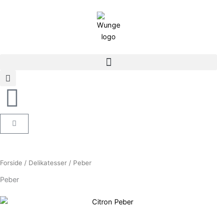
Gå
til
indholdet
Kurv
Forside
/
Delikatesser
/ Peber
Peber