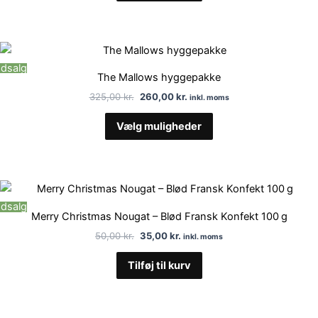
Den
Den
oprindelige
aktuelle
dsalg
pris
pris
The Mallows hyggepakke
var:
er:
325,00 kr..
260,00 kr..
325,00
kr.
260,00
kr.
inkl. moms
Vælg muligheder
Den
Den
oprindelige
aktuelle
dsalg
pris
pris
Merry Christmas Nougat – Blød Fransk Konfekt 100 g
var:
er:
50,00 kr..
35,00 kr..
50,00
kr.
35,00
kr.
inkl. moms
Tilføj til kurv