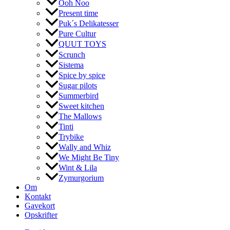
Ooh Noo
Present time
Puk´s Delikatesser
Pure Cultur
QUUT TOYS
Scrunch
Sistema
Spice by spice
Sugar pilots
Summerbird
Sweet kitchen
The Mallows
Tinti
Trybike
Wally and Whiz
We Might Be Tiny
Wint & Lila
Zymurgorium
Om
Kontakt
Gavekort
Opskrifter