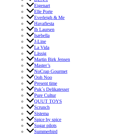
Eigenart
Elle Porte
Everleigh & Me
Havafiesta
Ib Laursen
Isæbella
J-Line
La Vida
Lässig
Martin Birk Jensen
Master’s
NoCrap Gourmet
Ooh Noo
Present time
Puk´s Delikatesser
Pure Cultur
QUUT TOYS
Scrunch
Sistema
Spice by spice
Sugar pilots
Summerbird