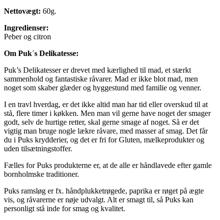
Nettovægt:
60g.
Ingredienser:
Peber og citron
Om Puk´s Delikatesse:
Puk’s Delikatesser er drevet med kærlighed til mad, et stærkt
sammenhold og fantastiske råvarer. Mad er ikke blot mad, men
noget som skaber glæder og hyggestund med familie og venner.
I en travl hverdag, er det ikke altid man har tid eller overskud til at
stå, flere timer i køkken. Men man vil gerne have noget der smager
godt, selv de hurtige retter, skal gerne smage af noget. Så er det
vigtig man bruge nogle lækre råvare, med masser af smag. Det får
du i Puks krydderier, og det er fri for Gluten, mælkeprodukter og
uden tilsætningstoffer.
Fælles for Puks produkterne er, at de alle er håndlavede efter gamle
bornholmske traditioner.
Puks ramsløg er fx. håndplukketrøgede, paprika er røget på ægte
vis, og råvarerne er nøje udvalgt. Alt er smagt til, så Puks kan
personligt stå inde for smag og kvalitet.