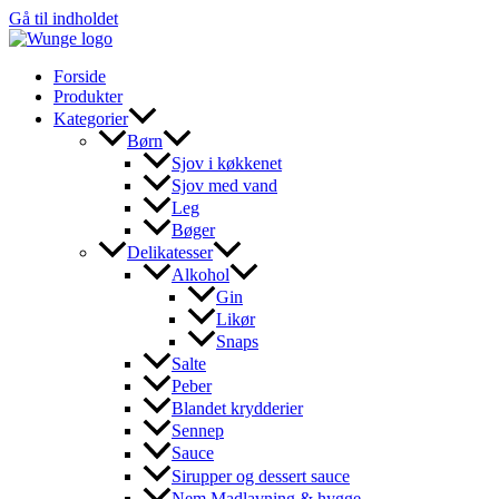
Gå til indholdet
Forside
Produkter
Kategorier
Børn
Sjov i køkkenet
Sjov med vand
Leg
Bøger
Delikatesser
Alkohol
Gin
Likør
Snaps
Salte
Peber
Blandet krydderier
Sennep
Sauce
Sirupper og dessert sauce
Nem Madlavning & hygge