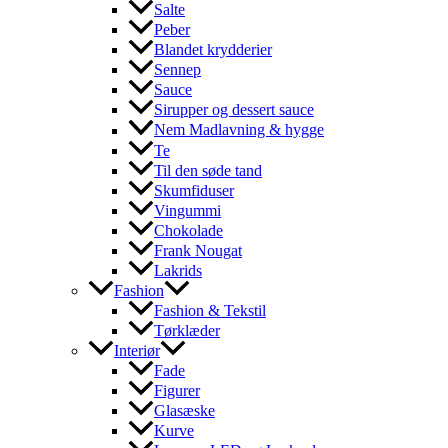
Salte
Peber
Blandet krydderier
Sennep
Sauce
Sirupper og dessert sauce
Nem Madlavning & hygge
Te
Til den søde tand
Skumfiduser
Vingummi
Chokolade
Frank Nougat
Lakrids
Fashion
Fashion & Tekstil
Tørklæder
Interiør
Fade
Figurer
Glasæske
Kurve