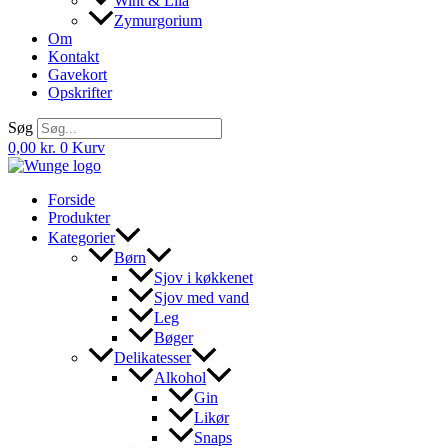
Wint & Lila
Zymurgorium
Om
Kontakt
Gavekort
Opskrifter
Søg
0,00
kr.
0
Kurv
Forside
Produkter
Kategorier
Børn
Sjov i køkkenet
Sjov med vand
Leg
Bøger
Delikatesser
Alkohol
Gin
Likør
Snaps