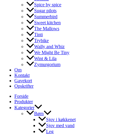
Spice by spice
Sugar pilots
Summerbird
Sweet kitchen
The Mallows
Tinti
Trybike
Wally and Whiz
We Might Be Tiny
Wint & Lila
Zymurgorium
Om
Kontakt
Gavekort
Opskrifter
Forside
Produkter
Kategorier
Børn
Sjov i køkkenet
Sjov med vand
Leg