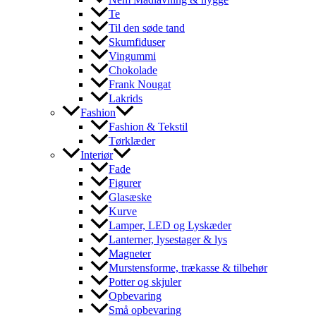
Te
Til den søde tand
Skumfiduser
Vingummi
Chokolade
Frank Nougat
Lakrids
Fashion
Fashion & Tekstil
Tørklæder
Interiør
Fade
Figurer
Glasæske
Kurve
Lamper, LED og Lyskæder
Lanterner, lysestager & lys
Magneter
Murstensforme, trækasse & tilbehør
Potter og skjuler
Opbevaring
Små opbevaring