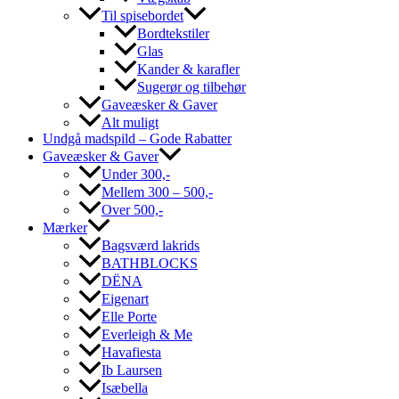
Til spisebordet
Bordtekstiler
Glas
Kander & karafler
Sugerør og tilbehør
Gaveæsker & Gaver
Alt muligt
Undgå madspild – Gode Rabatter
Gaveæsker & Gaver
Under 300,-
Mellem 300 – 500,-
Over 500,-
Mærker
Bagsværd lakrids
BATHBLOCKS
DËNA
Eigenart
Elle Porte
Everleigh & Me
Havafiesta
Ib Laursen
Isæbella