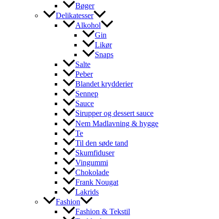
Bøger
Delikatesser
Alkohol
Gin
Likør
Snaps
Salte
Peber
Blandet krydderier
Sennep
Sauce
Sirupper og dessert sauce
Nem Madlavning & hygge
Te
Til den søde tand
Skumfiduser
Vingummi
Chokolade
Frank Nougat
Lakrids
Fashion
Fashion & Tekstil