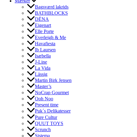
Mærker
Bagsværd lakrids
BATHBLOCKS
DËNA
Eigenart
Elle Porte
Everleigh & Me
Havafiesta
Ib Laursen
Isæbella
J-Line
La Vida
Lässig
Martin Birk Jensen
Master’s
NoCrap Gourmet
Ooh Noo
Present time
Puk´s Delikatesser
Pure Cultur
QUUT TOYS
Scrunch
Sistema