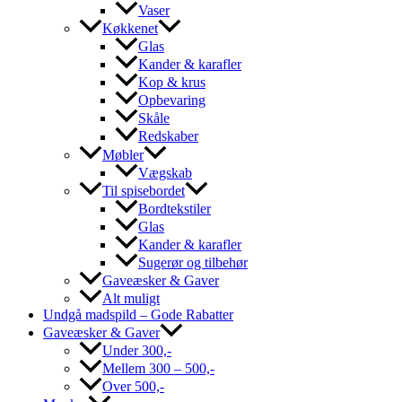
Vaser
Køkkenet
Glas
Kander & karafler
Kop & krus
Opbevaring
Skåle
Redskaber
Møbler
Vægskab
Til spisebordet
Bordtekstiler
Glas
Kander & karafler
Sugerør og tilbehør
Gaveæsker & Gaver
Alt muligt
Undgå madspild – Gode Rabatter
Gaveæsker & Gaver
Under 300,-
Mellem 300 – 500,-
Over 500,-