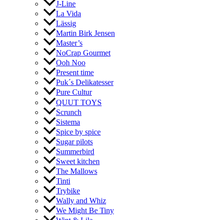
J-Line
La Vida
Lässig
Martin Birk Jensen
Master’s
NoCrap Gourmet
Ooh Noo
Present time
Puk´s Delikatesser
Pure Cultur
QUUT TOYS
Scrunch
Sistema
Spice by spice
Sugar pilots
Summerbird
Sweet kitchen
The Mallows
Tinti
Trybike
Wally and Whiz
We Might Be Tiny