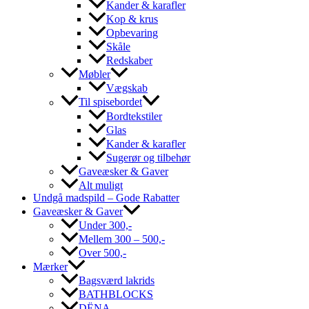
Kander & karafler
Kop & krus
Opbevaring
Skåle
Redskaber
Møbler
Vægskab
Til spisebordet
Bordtekstiler
Glas
Kander & karafler
Sugerør og tilbehør
Gaveæsker & Gaver
Alt muligt
Undgå madspild – Gode Rabatter
Gaveæsker & Gaver
Under 300,-
Mellem 300 – 500,-
Over 500,-
Mærker
Bagsværd lakrids
BATHBLOCKS
DËNA