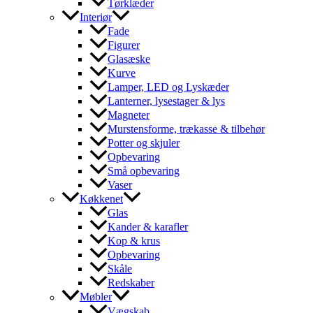
Tørklæder
Interiør
Fade
Figurer
Glasæske
Kurve
Lamper, LED og Lyskæder
Lanterner, lysestager & lys
Magneter
Murstensforme, trækasse & tilbehør
Potter og skjuler
Opbevaring
Små opbevaring
Vaser
Køkkenet
Glas
Kander & karafler
Kop & krus
Opbevaring
Skåle
Redskaber
Møbler
Vægskab