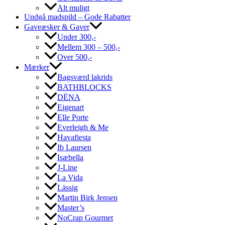
Alt muligt
Undgå madspild – Gode Rabatter
Gaveæsker & Gaver
Under 300,-
Mellem 300 – 500,-
Over 500,-
Mærker
Bagsværd lakrids
BATHBLOCKS
DËNA
Eigenart
Elle Porte
Everleigh & Me
Havafiesta
Ib Laursen
Isæbella
J-Line
La Vida
Lässig
Martin Birk Jensen
Master’s
NoCrap Gourmet