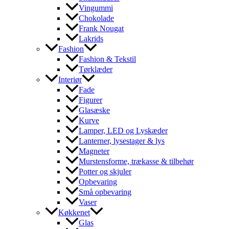
Vingummi
Chokolade
Frank Nougat
Lakrids
Fashion
Fashion & Tekstil
Tørklæder
Interiør
Fade
Figurer
Glasæske
Kurve
Lamper, LED og Lyskæder
Lanterner, lysestager & lys
Magneter
Murstensforme, trækasse & tilbehør
Potter og skjuler
Opbevaring
Små opbevaring
Vaser
Køkkenet
Glas