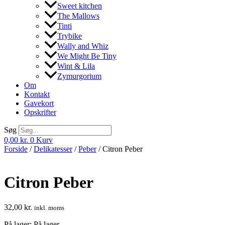
Sweet kitchen
The Mallows
Tinti
Trybike
Wally and Whiz
We Might Be Tiny
Wint & Lila
Zymurgorium
Om
Kontakt
Gavekort
Opskrifter
Søg
0,00
kr.
0
Kurv
Forside
/
Delikatesser
/
Peber
/ Citron Peber
Citron Peber
32,00
kr.
inkl. moms
På lager:
På lager