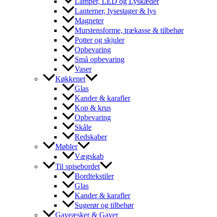
Lamper, LED og Lyskæder
Lanterner, lysestager & lys
Magneter
Murstensforme, trækasse & tilbehør
Potter og skjuler
Opbevaring
Små opbevaring
Vaser
Køkkenet
Glas
Kander & karafler
Kop & krus
Opbevaring
Skåle
Redskaber
Møbler
Vægskab
Til spisebordet
Bordtekstiler
Glas
Kander & karafler
Sugerør og tilbehør
Gaveæsker & Gaver