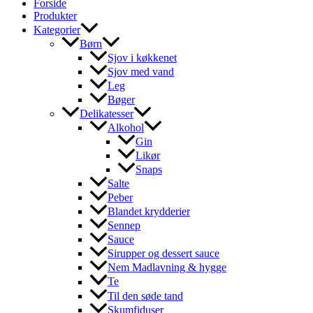
Forside
Produkter
Kategorier
Børn
Sjov i køkkenet
Sjov med vand
Leg
Bøger
Delikatesser
Alkohol
Gin
Likør
Snaps
Salte
Peber
Blandet krydderier
Sennep
Sauce
Sirupper og dessert sauce
Nem Madlavning & hygge
Te
Til den søde tand
Skumfiduser