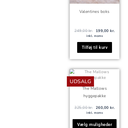
Valentines boks
249,00
kr.
199,00
kr.
inkl. moms
Tilføj til kurv
Den
Den
oprindelige
aktuell
UDSALG
pris
pris
var:
er:
The Mallows
325,00 kr..
260,00 
hyggepakke
325,00
kr.
260,00
kr.
inkl. moms
Vælg muligheder