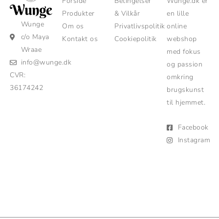
Forside
Betingelser
Wunge.dk er
Produkter
& Vilkår
en lille
Wunge
Om os
Privatlivspolitik
online
c/o Maya
Kontakt os
Cookiepolitik
webshop
Wraae
med fokus
info@wunge.dk
og passion
CVR:
omkring
36174242
brugskunst
til hjemmet.
Facebook
Instagram