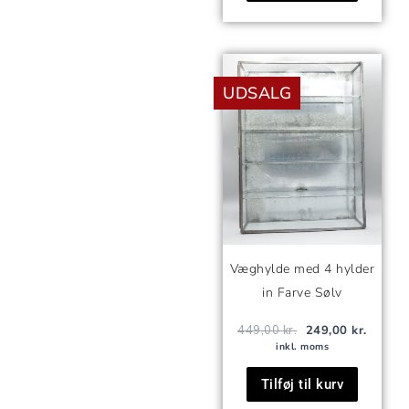
Den
Den
oprindelige
aktuell
UDSALG
pris
pris
var:
er:
449,00 kr..
249,00 
Væghylde med 4 hylder
in Farve Sølv
449,00
kr.
249,00
kr.
inkl. moms
Tilføj til kurv