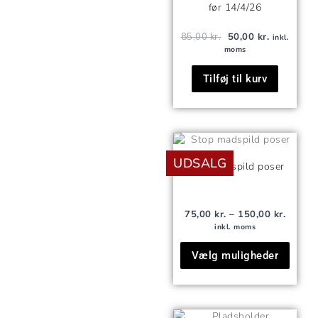
før 14/4/26
85,00
kr.
50,00
kr.
inkl.
moms
Tilføj til kurv
Prisint
Dette
75,00 k
vare
UDSALG
til
Stop madspild poser
150,00 
har
flere
varian
75,00
kr.
–
150,00
kr.
Mulig
inkl. moms
kan
Vælg muligheder
vælg
på
vares
Den
Den
Dette