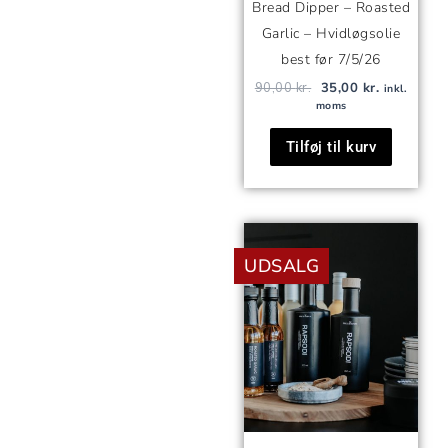
Bread Dipper – Roasted
Garlic – Hvidløgsolie
best før 7/5/26
90,00
kr.
35,00
kr.
inkl.
moms
Tilføj til kurv
Den
Den
oprindelige
aktuelle
UDSALG
pris
pris
var:
er:
90,00 kr..
35,00 kr..