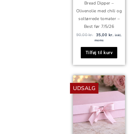
Bread Dipper –
Olivenolie med chili og
soltørrede tomater –
Best før 7/5/26
90,00
kr.
35,00
kr.
inkl.
moms
Tilføj til kurv
Den
Den
oprindelige
aktuell
UDSALG
pris
pris
var:
er:
249,00 kr..
199,00 