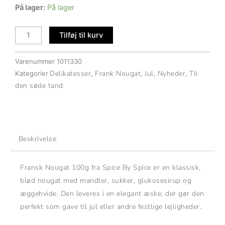
oprindelige
aktuelle
Merry
På lager:
På lager
pris
pris
Christmas
var:
er:
Nougat
Tilføj til kurv
50,00 kr..
35,00 kr..
–
Blød
Varenummer
1011330
Fransk
Delikatesser
Frank Nougat
Jul
Nyheder
Til
Kategorier
,
,
,
,
Konfekt
den søde tand
100 g
antal
Beskrivelse
Fransk Nougat 100g fra Spice By Spice er en klassisk,
blød nougat med mandler, sukker, glukosesirup og
æggehvide. Den leveres i en elegant æske, der gør den
perfekt som gave til jul eller andre festlige lejligheder.