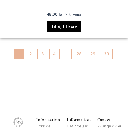
45,00
kr.
inkl. moms
Tilføj til kurv
1
2
3
4
…
28
29
30
Information
Information
Om os
Forside
Betingelser
Wunge.dk er