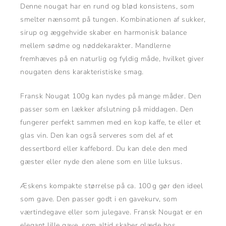
Denne nougat har en rund og blød konsistens, som
smelter nænsomt på tungen. Kombinationen af sukker,
sirup og æggehvide skaber en harmonisk balance
mellem sødme og nøddekarakter. Mandlerne
fremhæves på en naturlig og fyldig måde, hvilket giver
nougaten dens karakteristiske smag.
Fransk Nougat 100g kan nydes på mange måder. Den
passer som en lækker afslutning på middagen. Den
fungerer perfekt sammen med en kop kaffe, te eller et
glas vin. Den kan også serveres som del af et
dessertbord eller kaffebord. Du kan dele den med
gæster eller nyde den alene som en lille luksus.
Æskens kompakte størrelse på ca. 100 g gør den ideel
som gave. Den passer godt i en gavekurv, som
værtindegave eller som julegave. Fransk Nougat er en
elegant lille gave, som altid skaber glæde hos