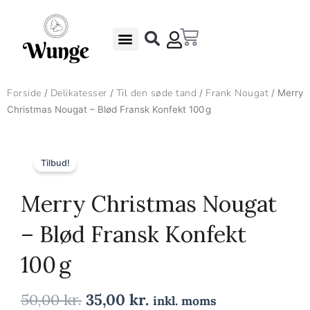
Gå
til
Kurv
indholdet
Undgå madspild – Gode Rabatter
Gaveæsker & Gaver
Forside
Delikatesser
Til den søde tand
Frank Nougat
/
/
/
/ Merry
Christmas Nougat – Blød Fransk Konfekt 100 g
Tilbud!
Merry Christmas Nougat
– Blød Fransk Konfekt
100 g
Den
Den
50,00
kr.
35,00
kr.
inkl. moms