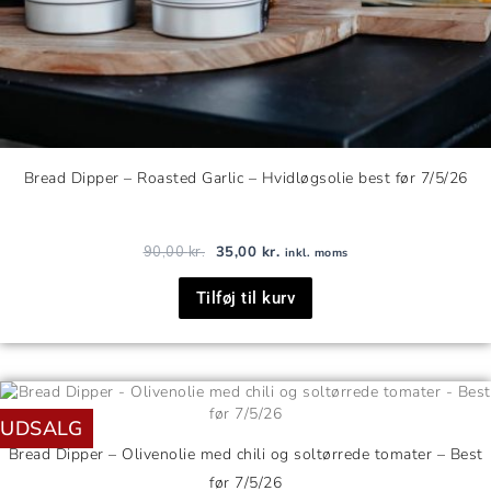
Bread Dipper – Roasted Garlic – Hvidløgsolie best før 7/5/26
90,00
kr.
35,00
kr.
inkl. moms
Tilføj til kurv
Den
Den
oprindelige
aktuelle
UDSALG
pris
pris
var:
er:
Bread Dipper – Olivenolie med chili og soltørrede tomater – Best
90,00 kr..
35,00 kr..
før 7/5/26