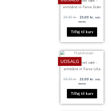
Jeg er blevet væk -
var:
er:
armbånd in Farve Grøn
29,95 kr..
23,00 kr..
29,95
kr.
23,00
kr.
inkl.
moms
Tilføj til kurv
Den
Den
oprindelige
aktuelle
UDSALG
pris
pris
Jeg er blevet væk -
var:
er:
armbånd in Farve Lilla
29,95 kr..
23,00 kr..
29,95
kr.
23,00
kr.
inkl.
moms
Tilføj til kurv