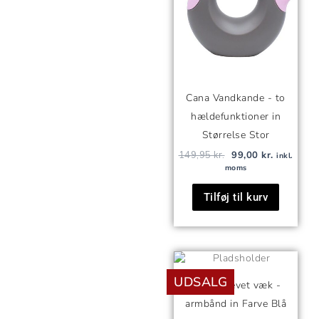
Cana Vandkande - to
hældefunktioner in
Størrelse Stor
149,95
kr.
99,00
kr.
inkl.
moms
Tilføj til kurv
Den
Den
oprindelige
aktuelle
UDSALG
pris
pris
Jeg er blevet væk -
var:
er:
armbånd in Farve Blå
29,95 kr..
23,00 kr..