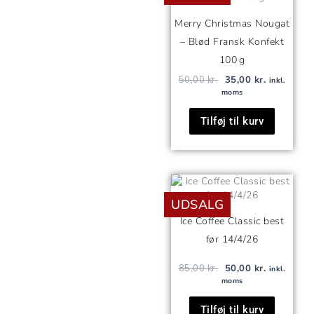
var:
er:
50,00 kr..
35,00 kr..
Merry Christmas Nougat
– Blød Fransk Konfekt
100 g
50,00
kr.
35,00
kr.
inkl.
moms
Tilføj til kurv
Den
Den
oprindelige
aktuelle
UDSALG
pris
pris
var:
er:
Ice Coffee Classic best
85,00 kr..
50,00 kr..
før 14/4/26
85,00
kr.
50,00
kr.
inkl.
moms
Tilføj til kurv