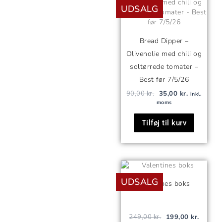
UDSALG
pris
pris
var:
er:
90,00 kr..
35,00 kr..
Bread Dipper –
Olivenolie med chili og
soltørrede tomater –
Best før 7/5/26
90,00
kr.
35,00
kr.
inkl.
moms
Tilføj til kurv
Den
Den
oprindelige
aktuell
UDSALG
pris
pris
Valentines boks
var:
er:
249,00 kr..
199,00 
249,00
kr.
199,00
kr.