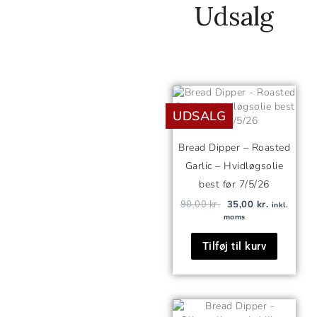
Udsalg
Den
Den
oprindelige
aktuelle
UDSALG
pris
pris
var:
er:
90,00 kr..
35,00 kr..
Bread Dipper – Roasted
Garlic – Hvidløgsolie
best før 7/5/26
90,00
kr.
35,00
kr.
inkl.
moms
Tilføj til kurv
Den
Den
oprindelige
aktuelle