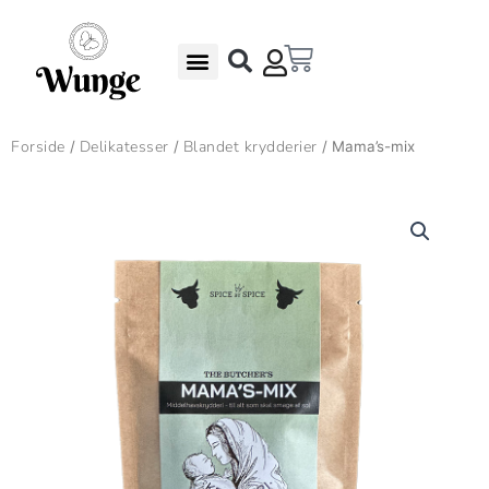
Gå
til
Kurv
indholdet
Undgå madspild – Gode Rabatter
Gaveæsker & Gaver
Forside
Delikatesser
Blandet krydderier
/
/
/ Mama’s-mix