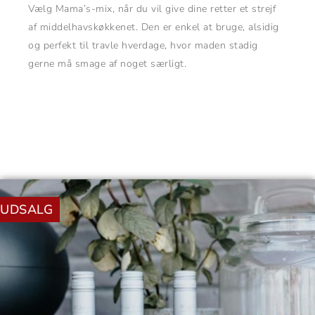
Vælg Mama’s-mix, når du vil give dine retter et strejf
af middelhavskøkkenet. Den er enkel at bruge, alsidig
og perfekt til travle hverdage, hvor maden stadig
gerne må smage af noget særligt.
Den
Den
oprindelige
aktuelle
UDSALG
pris
pris
var:
er:
90,00 kr..
35,00 kr..