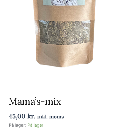
Mama’s-mix
45,00
kr.
inkl. moms
Mama’s-
På lager:
På lager