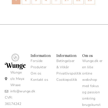
Information
Information
Om os
Forside
Betingelser
Wunge.dk er
Produkter
& Vilkår
en lille
Wunge
Om os
Privatlivspolitik
online
c/o Maya
Kontakt os
Cookiepolitik
webshop
Wraae
med fokus
info@wunge.dk
og passion
CVR:
omkring
36174242
brugskunst