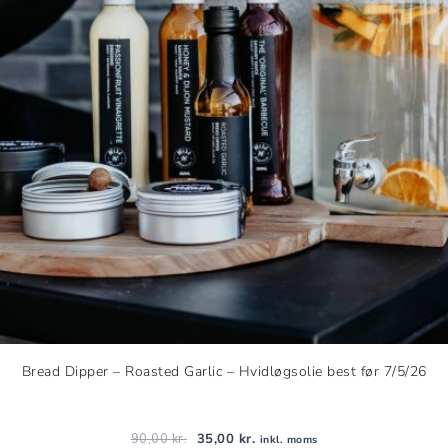
Bread Dipper – Roasted Garlic – Hvidløgsolie best før 7/5/26
90,00
kr.
35,00
kr.
inkl. moms