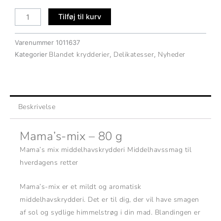
mix
antal
Tilføj til kurv
Varenummer
1011637
Blandet krydderier
Delikatesser
Nyheder
Kategorier
,
,
Beskrivelse
Mama’s-mix – 80 g
Mama’s mix middelhavskrydderi Middelhavssmag til
hverdagens retter
Mama’s-mix er et mildt og aromatisk
middelhavskrydderi. Det er til dig, der vil have smagen
af sol og sydlige himmelstrøg i din mad. Blandingen er