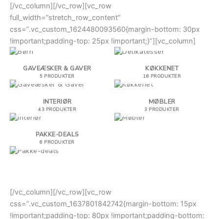
[/vc_column][/vc_row][vc_row
full_width=”stretch_row_content”
css=”.vc_custom_1624480093560{margin-bottom: 30px
BØRN
DELIKATESSER
!important;padding-top: 25px !important;}”][vc_column]
10 PRODUKTER
75 PRODUKTER
GAVEÆSKER & GAVER
KØKKENET
5 PRODUKTER
16 PRODUKTER
INTERIØR
MØBLER
43 PRODUKTER
3 PRODUKTER
PAKKE-DEALS
6 PRODUKTER
[/vc_column][/vc_row][vc_row
css=”.vc_custom_1637801842742{margin-bottom: 15px
!important;padding-top: 80px !important;padding-bottom: