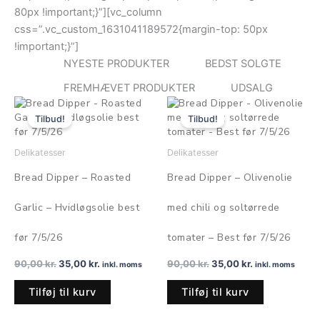
80px !important;}”][vc_column
css=”.vc_custom_1631041189572{margin-top: 50px
!important;}”]
NYESTE PRODUKTER
BEDST SOLGTE
FREMHÆVET PRODUKTER
UDSALG
Den
Den
Den
Den
oprindelige
aktuelle
oprindelige
aktuelle
Tilbud!
Tilbud!
pris
pris
pris
pris
var:
er:
var:
er:
90,00 kr..
35,00 kr..
90,00 kr..
35,00 kr..
Delikatesser
Delikatesser
Bread Dipper – Roasted
Bread Dipper – Olivenolie
Garlic – Hvidløgsolie best
med chili og soltørrede
før 7/5/26
tomater – Best før 7/5/26
90,00
kr.
35,00
kr.
90,00
kr.
35,00
kr.
inkl. moms
inkl. moms
Tilføj til kurv
Tilføj til kurv