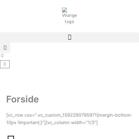
Gå
til
indholdet
Kurv
Forside
[vc_row css=”.vc_custom_1592280795971{margin-bottom:
10px !important;}”][vc_column width=”1/3″]