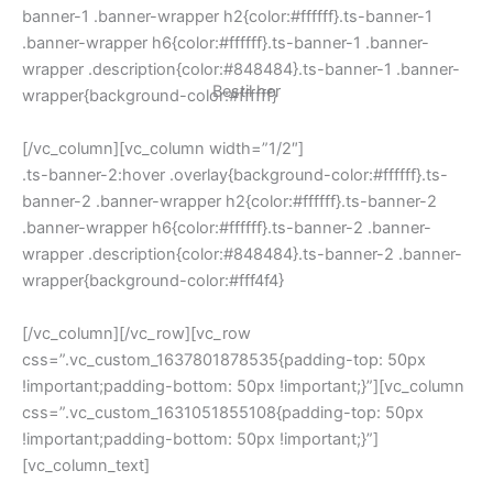
banner-1 .banner-wrapper h2{color:#ffffff}.ts-banner-1
.banner-wrapper h6{color:#ffffff}.ts-banner-1 .banner-
wrapper .description{color:#848484}.ts-banner-1 .banner-
Bestil her
wrapper{background-color:#ffffff}
[/vc_column][vc_column width=”1/2″]
.ts-banner-2:hover .overlay{background-color:#ffffff}.ts-
banner-2 .banner-wrapper h2{color:#ffffff}.ts-banner-2
.banner-wrapper h6{color:#ffffff}.ts-banner-2 .banner-
wrapper .description{color:#848484}.ts-banner-2 .banner-
wrapper{background-color:#fff4f4}
[/vc_column][/vc_row][vc_row
css=”.vc_custom_1637801878535{padding-top: 50px
!important;padding-bottom: 50px !important;}”][vc_column
css=”.vc_custom_1631051855108{padding-top: 50px
!important;padding-bottom: 50px !important;}”]
[vc_column_text]