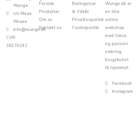
Forside
Betingelser
Wunge.dk er
Wunge
Produkter
& Vilkår
en lille
c/o Maya
Om os
Privatlivspolitik
online
Wraae
Kontakt os
Cookiepolitik
webshop
info@wunge.dk
med fokus
CVR:
og passion
36174242
omkring
brugskunst
til hjemmet.
Facebook
Instagram