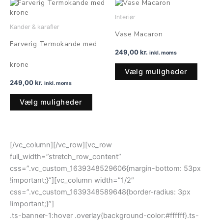
Dette
Dette
vare
vare
Interiør
har
har
Kander & karafler
Vase Macaron
flere
flere
Farverig Termokande med
varianter.
variant
249,00
kr.
inkl. moms
Mulighederne
Muligh
krone
Vælg muligheder
kan
kan
249,00
kr.
inkl. moms
vælges
vælge
på
på
Vælg muligheder
varesiden
varesi
[/vc_column][/vc_row][vc_row
full_width=”stretch_row_content”
css=”.vc_custom_1639348529606{margin-bottom: 53px
!important;}”][vc_column width=”1/2″
css=”.vc_custom_1639348589648{border-radius: 3px
!important;}”]
.ts-banner-1:hover .overlay{background-color:#ffffff}.ts-