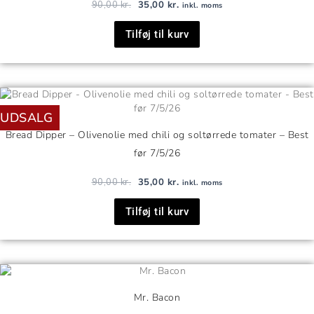
90,00
kr.
35,00
kr.
inkl. moms
Tilføj til kurv
Den
Den
oprindelige
aktuelle
UDSALG
pris
pris
var:
er:
Bread Dipper – Olivenolie med chili og soltørrede tomater – Best
90,00 kr..
35,00 kr..
før 7/5/26
90,00
kr.
35,00
kr.
inkl. moms
Tilføj til kurv
Mr. Bacon