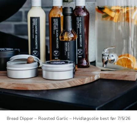
Bread Dipper – Roasted Garlic – Hvidløgsolie best før 7/5/26