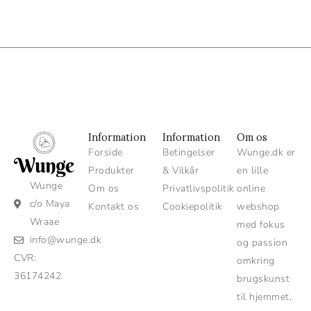
Information
Information
Om os
Forside
Betingelser
Wunge.dk er
Produkter
& Vilkår
en lille
Wunge
Om os
Privatlivspolitik
online
c/o Maya
Kontakt os
Cookiepolitik
webshop
Wraae
med fokus
info@wunge.dk
og passion
CVR:
omkring
36174242
brugskunst
til hjemmet.