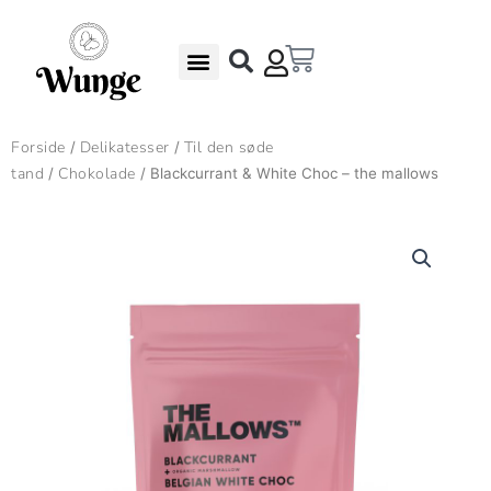
Gå
til
Kurv
indholdet
Undgå madspild – Gode Rabatter
Gaveæsker & Gaver
Forside
Delikatesser
Til den søde
/
/
tand
Chokolade
/
/ Blackcurrant & White Choc – the mallows