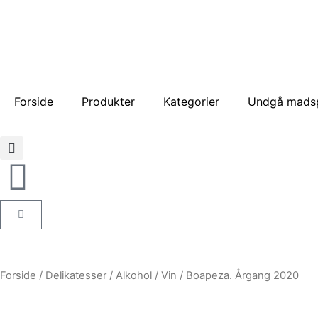
Gå
til
indholdet
Forside
Produkter
Kategorier
Undgå madsp
Kurv
Forside
/
Delikatesser
/
Alkohol
/
Vin
/ Boapeza. Årgang 2020