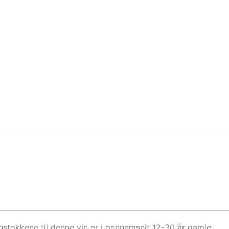
stokkene til denne vin er i gennemsnit 12-30 år gamle.