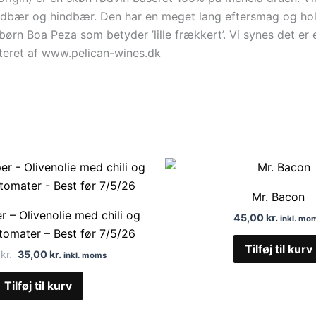
ær og hindbær. Den har en meget lang eftersmag og holder 1
ørn Boa Peza som betyder ’lille frækkert’. Vi synes det er 
rteret af www.pelican-wines.dk
Den
Den
oprindelige
aktuelle
pris
pris
Mr. Bacon
var:
er:
r – Olivenolie med chili og
90,00 kr..
35,00 kr..
45,00
kr.
inkl. mo
tomater – Best før 7/5/26
Tilføj til kurv
0
kr.
35,00
kr.
inkl. moms
Tilføj til kurv