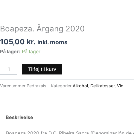
Boapeza. Årgang 2020
105,00
kr.
inkl. moms
Boapeza.
På lager:
På lager
Årgang
2020
Tilføj til kurv
antal
Varenummer
Pedrazais
Kategorier
Alkohol
,
Delikatesser
,
Vin
Beskrivelse
Boapeza 2020 fra D.O. Ribeira Sacra (Denominación de o