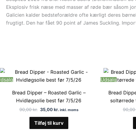
Eksplosiv frisk næse med masser af røde bær såsom jordb
Galicien kalder bedsteforældre ofte kærligt deres børneb
frugtigt. Den har fået 90 point af James Suckling. Impo
Den
Den
oprindelige
aktuelle
dsalg
Udsalg
pris
pris
var:
er:
Bread Dipper – Roasted Garlic –
90,00 kr..
35,00 kr..
Bread Dippe
Hvidløgsolie best før 7/5/26
soltørrede 
90,00
kr.
35,00
kr.
90,0
inkl. moms
Tilføj til kurv