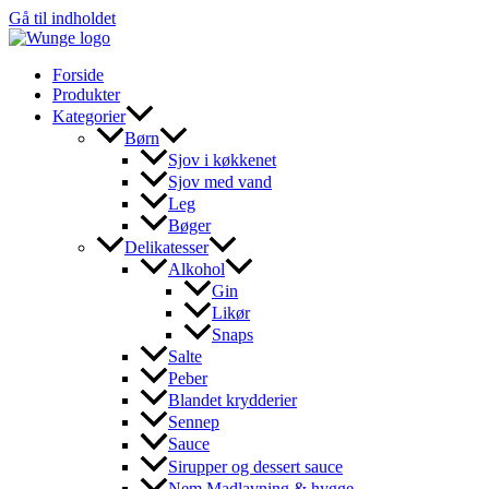
Gå til indholdet
Forside
Produkter
Kategorier
Børn
Sjov i køkkenet
Sjov med vand
Leg
Bøger
Delikatesser
Alkohol
Gin
Likør
Snaps
Salte
Peber
Blandet krydderier
Sennep
Sauce
Sirupper og dessert sauce
Nem Madlavning & hygge