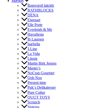
Mærker
Bagsværd lakrids
BATHBLOCKS
DËNA
Eigenart
Elle Porte
Everleigh & Me
Havafiesta
Ib Laursen
Isæbella
J-Line
La Vida
Lässig
Martin Birk Jensen
Master’s
NoCrap Gourmet
Ooh Noo
Present time
Puk´s Delikatesser
Pure Cultur
QUUT TOYS
Scrunch
Sistema