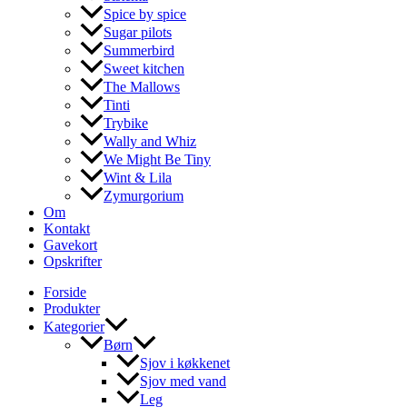
Spice by spice
Sugar pilots
Summerbird
Sweet kitchen
The Mallows
Tinti
Trybike
Wally and Whiz
We Might Be Tiny
Wint & Lila
Zymurgorium
Om
Kontakt
Gavekort
Opskrifter
Forside
Produkter
Kategorier
Børn
Sjov i køkkenet
Sjov med vand
Leg