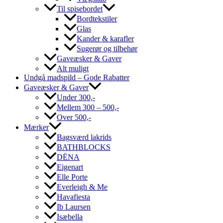
Til spisebordet
Bordtekstiler
Glas
Kander & karafler
Sugerør og tilbehør
Gaveæsker & Gaver
Alt muligt
Undgå madspild – Gode Rabatter
Gaveæsker & Gaver
Under 300,-
Mellem 300 – 500,-
Over 500,-
Mærker
Bagsværd lakrids
BATHBLOCKS
DËNA
Eigenart
Elle Porte
Everleigh & Me
Havafiesta
Ib Laursen
Isæbella