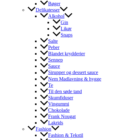
Bøger
Delikatesser
Alkohol
Gin
Likør
Snaps
Salte
Peber
Blandet krydderier
Sennep
Sauce
Sirupper og dessert sauce
Nem Madlavning & hygge
Te
Til den søde tand
Skumfiduser
Vingummi
Chokolade
Frank Nougat
Lakrids
Fashion
Fashion & Tekstil