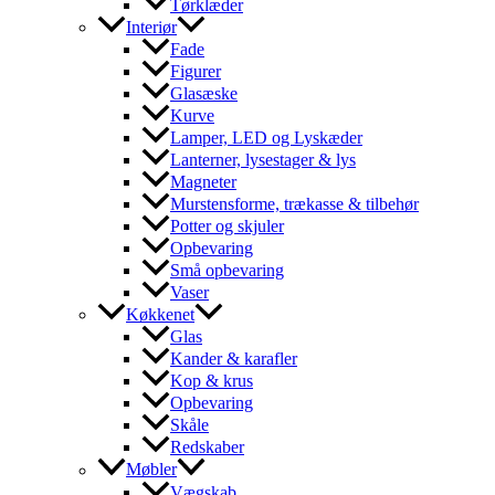
Tørklæder
Interiør
Fade
Figurer
Glasæske
Kurve
Lamper, LED og Lyskæder
Lanterner, lysestager & lys
Magneter
Murstensforme, trækasse & tilbehør
Potter og skjuler
Opbevaring
Små opbevaring
Vaser
Køkkenet
Glas
Kander & karafler
Kop & krus
Opbevaring
Skåle
Redskaber
Møbler
Vægskab