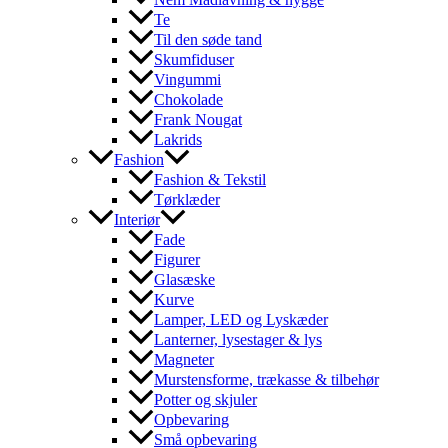
Te
Til den søde tand
Skumfiduser
Vingummi
Chokolade
Frank Nougat
Lakrids
Fashion
Fashion & Tekstil
Tørklæder
Interiør
Fade
Figurer
Glasæske
Kurve
Lamper, LED og Lyskæder
Lanterner, lysestager & lys
Magneter
Murstensforme, trækasse & tilbehør
Potter og skjuler
Opbevaring
Små opbevaring