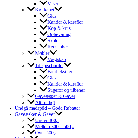
Vaser
Køkkenet
Glas
Kander & karafler
Kop & krus
Opbevaring
Skåle
Redskaber
Møbler
Vægskab
Til spisebordet
Bordtekstiler
Glas
Kander & karafler
Sugerør og tilbehør
Gaveæsker & Gaver
Alt muligt
Undgå madspild – Gode Rabatter
Gaveæsker & Gaver
Under 300,-
Mellem 300 – 500,-
Over 500,-