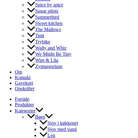
Spice by spice
Sugar pilots
Summerbird
Sweet kitchen
The Mallows
Tinti
Trybike
Wally and Whiz
We Might Be Tiny
Wint & Lila
Zymurgorium
Om
Kontakt
Gavekort
Opskrifter
Forside
Produkter
Kategorier
Børn
Sjov i køkkenet
Sjov med vand
Leg