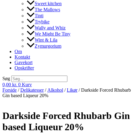
Sweet kitchen
The Mallows
Tinti
Trybike
Wally and Whiz
We Might Be Tiny
Wint & Lila
Zymurgorium
Om
Kontakt
Gavekort
Opskrifter
Søg
0,00
kr.
0
Kurv
Forside
/
Delikatesser
/
Alkohol
/
Likør
/ Darkside Forced Rhubarb
Gin based Liqueur 20%
Darkside Forced Rhubarb Gin
based Liqueur 20%