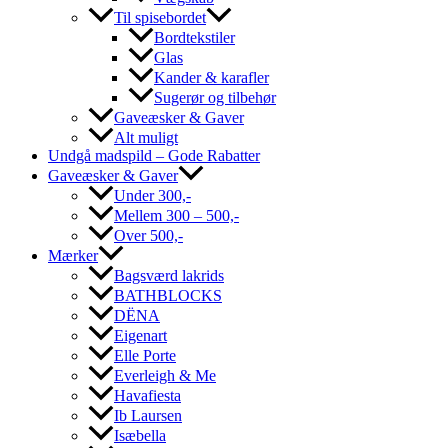
Til spisebordet
Bordtekstiler
Glas
Kander & karafler
Sugerør og tilbehør
Gaveæsker & Gaver
Alt muligt
Undgå madspild – Gode Rabatter
Gaveæsker & Gaver
Under 300,-
Mellem 300 – 500,-
Over 500,-
Mærker
Bagsværd lakrids
BATHBLOCKS
DËNA
Eigenart
Elle Porte
Everleigh & Me
Havafiesta
Ib Laursen
Isæbella