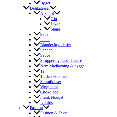
Bøger
Delikatesser
Alkohol
Gin
Likør
Snaps
Salte
Peber
Blandet krydderier
Sennep
Sauce
Sirupper og dessert sauce
Nem Madlavning & hygge
Te
Til den søde tand
Skumfiduser
Vingummi
Chokolade
Frank Nougat
Lakrids
Fashion
Fashion & Tekstil