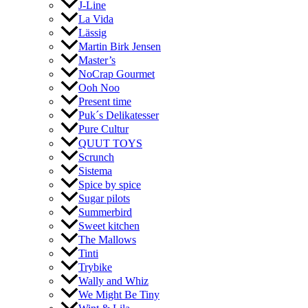
J-Line
La Vida
Lässig
Martin Birk Jensen
Master’s
NoCrap Gourmet
Ooh Noo
Present time
Puk´s Delikatesser
Pure Cultur
QUUT TOYS
Scrunch
Sistema
Spice by spice
Sugar pilots
Summerbird
Sweet kitchen
The Mallows
Tinti
Trybike
Wally and Whiz
We Might Be Tiny