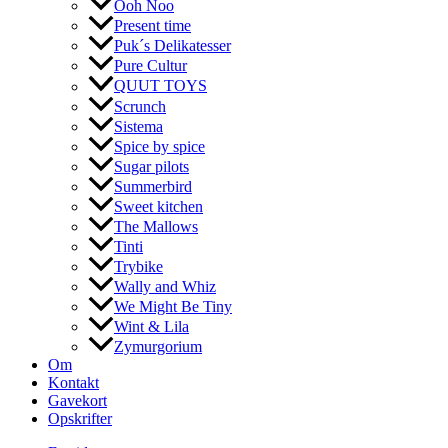
Ooh Noo
Present time
Puk´s Delikatesser
Pure Cultur
QUUT TOYS
Scrunch
Sistema
Spice by spice
Sugar pilots
Summerbird
Sweet kitchen
The Mallows
Tinti
Trybike
Wally and Whiz
We Might Be Tiny
Wint & Lila
Zymurgorium
Om
Kontakt
Gavekort
Opskrifter