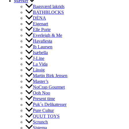
Mærker
Bagsværd lakrids
BATHBLOCKS
DËNA
Eigenart
Elle Porte
Everleigh & Me
Havafiesta
Ib Laursen
Isæbella
J-Line
La Vida
Lässig
Martin Birk Jensen
Master’s
NoCrap Gourmet
Ooh Noo
Present time
Puk´s Delikatesser
Pure Cultur
QUUT TOYS
Scrunch
Sistema