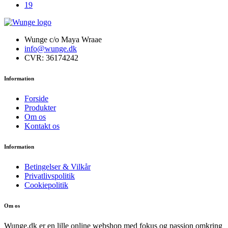
19
Wunge c/o Maya Wraae
info@wunge.dk
CVR: 36174242
Information
Forside
Produkter
Om os
Kontakt os
Information
Betingelser & Vilkår
Privatlivspolitik
Cookiepolitik
Om os
Wunge.dk er en lille online webshop med fokus og passion omkring