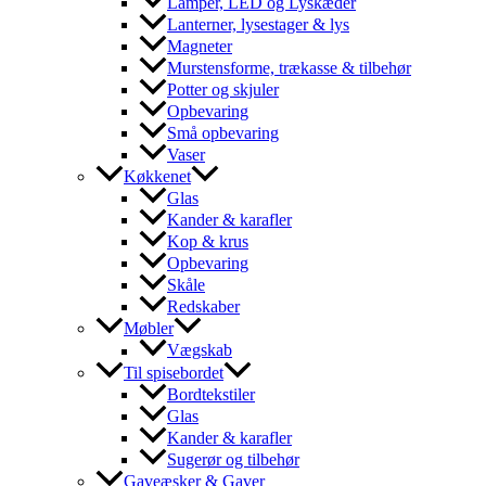
Lamper, LED og Lyskæder
Lanterner, lysestager & lys
Magneter
Murstensforme, trækasse & tilbehør
Potter og skjuler
Opbevaring
Små opbevaring
Vaser
Køkkenet
Glas
Kander & karafler
Kop & krus
Opbevaring
Skåle
Redskaber
Møbler
Vægskab
Til spisebordet
Bordtekstiler
Glas
Kander & karafler
Sugerør og tilbehør
Gaveæsker & Gaver