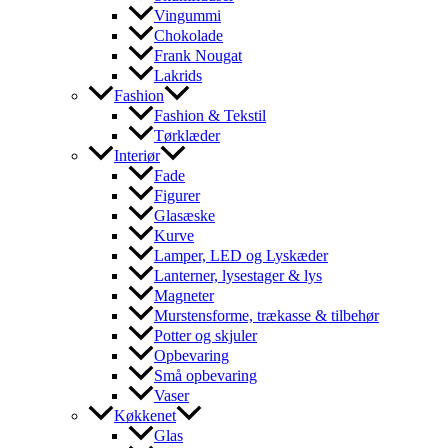
Vingummi
Chokolade
Frank Nougat
Lakrids
Fashion
Fashion & Tekstil
Tørklæder
Interiør
Fade
Figurer
Glasæske
Kurve
Lamper, LED og Lyskæder
Lanterner, lysestager & lys
Magneter
Murstensforme, trækasse & tilbehør
Potter og skjuler
Opbevaring
Små opbevaring
Vaser
Køkkenet
Glas