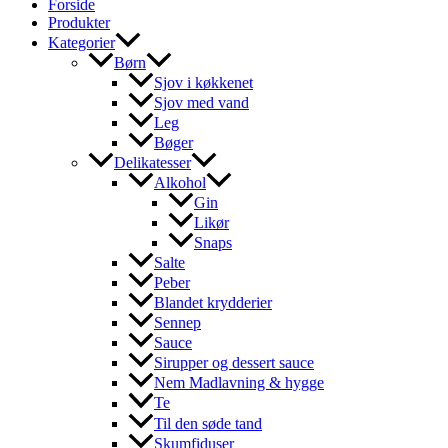
Forside
Produkter
Kategorier
Børn
Sjov i køkkenet
Sjov med vand
Leg
Bøger
Delikatesser
Alkohol
Gin
Likør
Snaps
Salte
Peber
Blandet krydderier
Sennep
Sauce
Sirupper og dessert sauce
Nem Madlavning & hygge
Te
Til den søde tand
Skumfiduser