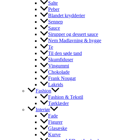
Salte
Peber
Blandet krydderier
Sennep
Sauce
Sirupper og dessert sauce
Nem Madlavning & hygge
Te
Til den søde tand
Skumfiduser
Vingummi
Chokolade
Frank Nougat
Lakrids
Fashion
Fashion & Tekstil
Tørklæder
Interiør
Fade
Figurer
Glasæske
Kurve