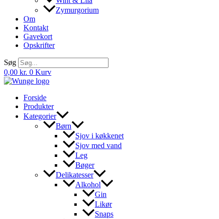
Wint & Lila
Zymurgorium
Om
Kontakt
Gavekort
Opskrifter
Søg
0,00
kr.
0
Kurv
Forside
Produkter
Kategorier
Børn
Sjov i køkkenet
Sjov med vand
Leg
Bøger
Delikatesser
Alkohol
Gin
Likør
Snaps