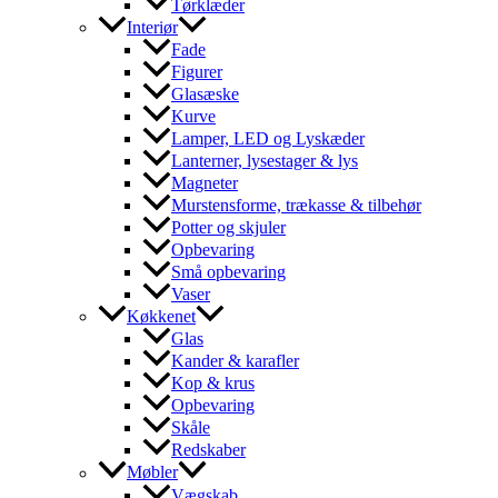
Tørklæder
Interiør
Fade
Figurer
Glasæske
Kurve
Lamper, LED og Lyskæder
Lanterner, lysestager & lys
Magneter
Murstensforme, trækasse & tilbehør
Potter og skjuler
Opbevaring
Små opbevaring
Vaser
Køkkenet
Glas
Kander & karafler
Kop & krus
Opbevaring
Skåle
Redskaber
Møbler
Vægskab