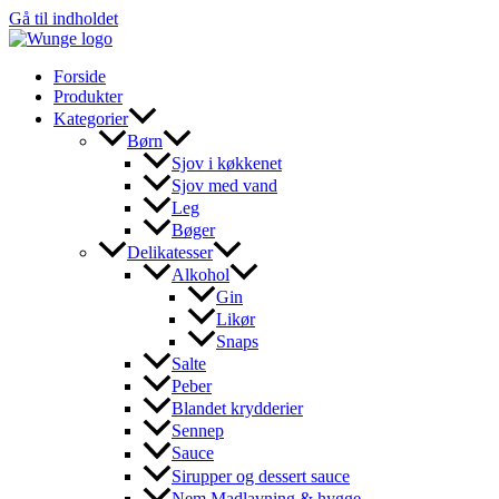
Gå til indholdet
Forside
Produkter
Kategorier
Børn
Sjov i køkkenet
Sjov med vand
Leg
Bøger
Delikatesser
Alkohol
Gin
Likør
Snaps
Salte
Peber
Blandet krydderier
Sennep
Sauce
Sirupper og dessert sauce
Nem Madlavning & hygge