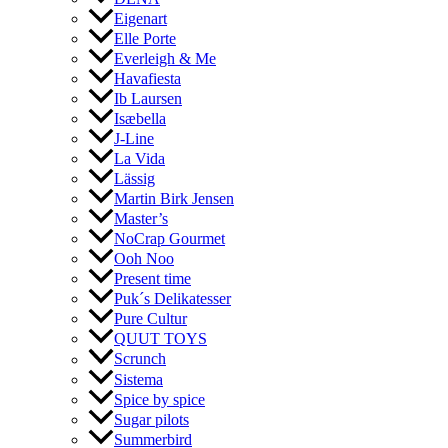
Eigenart
Elle Porte
Everleigh & Me
Havafiesta
Ib Laursen
Isæbella
J-Line
La Vida
Lässig
Martin Birk Jensen
Master’s
NoCrap Gourmet
Ooh Noo
Present time
Puk´s Delikatesser
Pure Cultur
QUUT TOYS
Scrunch
Sistema
Spice by spice
Sugar pilots
Summerbird