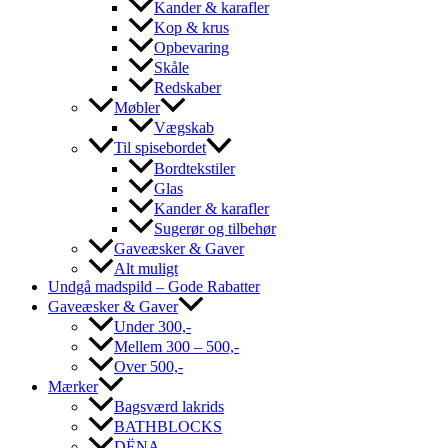
Kander & karafler
Kop & krus
Opbevaring
Skåle
Redskaber
Møbler
Vægskab
Til spisebordet
Bordtekstiler
Glas
Kander & karafler
Sugerør og tilbehør
Gaveæsker & Gaver
Alt muligt
Undgå madspild – Gode Rabatter
Gaveæsker & Gaver
Under 300,-
Mellem 300 – 500,-
Over 500,-
Mærker
Bagsværd lakrids
BATHBLOCKS
DËNA