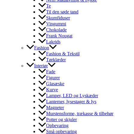
Te
Til den søde tand
Skumfiduser
Vingummi
Chokolade
Frank Nougat
Lakrids
Fashion
Fashion & Tekstil
Tørklæder
Interiør
Fade
Figurer
Glasæske
Kurve
Lamper, LED og Lyskæder
Lanterner, lysestager & lys
Magneter
Murstensforme, trækasse & tilbehør
Potter og skjuler
Opbevaring
Små opbevaring