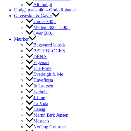
Alt muligt
Undgå madspild – Gode Rabatter
Gaveæsker & Gaver
Under 300,-
Mellem 300 – 500,-
Over 500,-
Mærker
Bagsværd lakrids
BATHBLOCKS
DËNA
Eigenart
Elle Porte
Everleigh & Me
Havafiesta
Ib Laursen
Isæbella
J-Line
La Vida
Lässig
Martin Birk Jensen
Master’s
NoCrap Gourmet