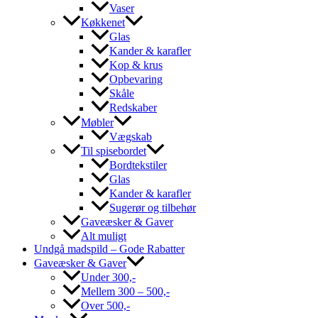
Vaser
Køkkenet
Glas
Kander & karafler
Kop & krus
Opbevaring
Skåle
Redskaber
Møbler
Vægskab
Til spisebordet
Bordtekstiler
Glas
Kander & karafler
Sugerør og tilbehør
Gaveæsker & Gaver
Alt muligt
Undgå madspild – Gode Rabatter
Gaveæsker & Gaver
Under 300,-
Mellem 300 – 500,-
Over 500,-