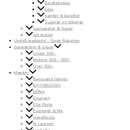
Bordtekstiler
Glas
Kander & karafler
Sugerør og tilbehør
Gaveæsker & Gaver
Alt muligt
Undgå madspild – Gode Rabatter
Gaveæsker & Gaver
Under 300,-
Mellem 300 – 500,-
Over 500,-
Mærker
Bagsværd lakrids
BATHBLOCKS
DËNA
Eigenart
Elle Porte
Everleigh & Me
Havafiesta
Ib Laursen