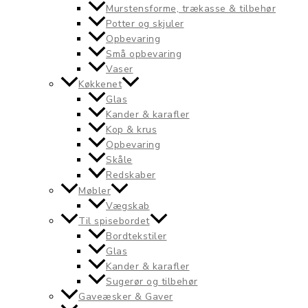
Murstensforme, trækasse & tilbehør
Potter og skjuler
Opbevaring
Små opbevaring
Vaser
Køkkenet
Glas
Kander & karafler
Kop & krus
Opbevaring
Skåle
Redskaber
Møbler
Vægskab
Til spisebordet
Bordtekstiler
Glas
Kander & karafler
Sugerør og tilbehør
Gaveæsker & Gaver