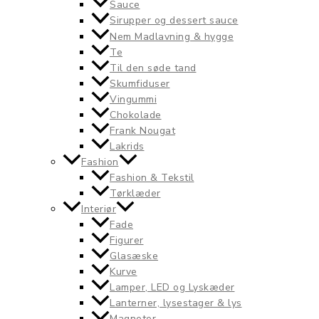
Sauce
Sirupper og dessert sauce
Nem Madlavning & hygge
Te
Til den søde tand
Skumfiduser
Vingummi
Chokolade
Frank Nougat
Lakrids
Fashion
Fashion & Tekstil
Tørklæder
Interiør
Fade
Figurer
Glasæske
Kurve
Lamper, LED og Lyskæder
Lanterner, lysestager & lys
Magneter