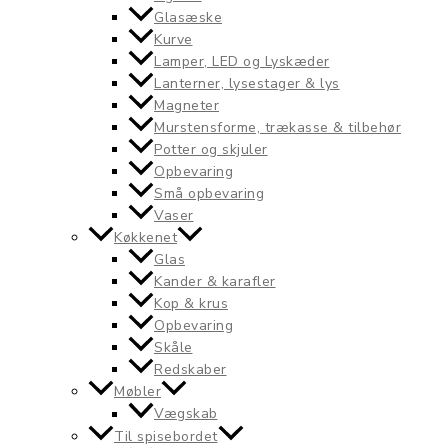
Glasæske
Kurve
Lamper, LED og Lyskæder
Lanterner, lysestager & lys
Magneter
Murstensforme, trækasse & tilbehør
Potter og skjuler
Opbevaring
Små opbevaring
Vaser
Køkkenet
Glas
Kander & karafler
Kop & krus
Opbevaring
Skåle
Redskaber
Møbler
Vægskab
Til spisebordet