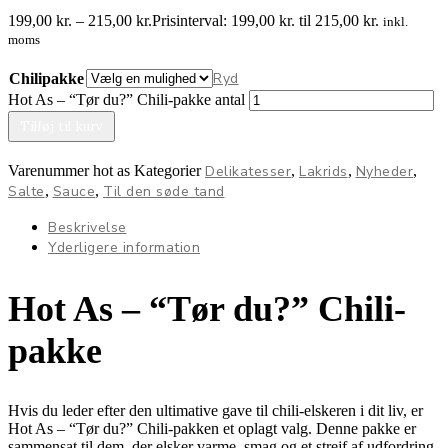
199,00
kr.
–
215,00
kr.
Prisinterval: 199,00 kr. til 215,00 kr.
inkl.
moms
Ryd
Chilipakke
Hot As – “Tør du?” Chili-pakke antal
Tilføj til kurv
Varenummer
hot as
Kategorier
Delikatesser
,
Lakrids
,
Nyheder
,
Salte
,
Sauce
,
Til den søde tand
Beskrivelse
Yderligere information
Hot As – “Tør du?” Chili-
pakke
Hvis du leder efter den ultimative gave til chili-elskeren i dit liv, er
Hot As – “Tør du?” Chili-pakken et oplagt valg. Denne pakke er
sammensat til dem, der elsker varme, smag og et strejf af udfordring.