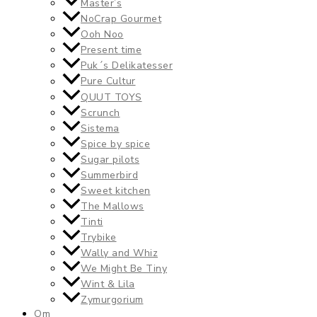
Master’s
NoCrap Gourmet
Ooh Noo
Present time
Puk´s Delikatesser
Pure Cultur
QUUT TOYS
Scrunch
Sistema
Spice by spice
Sugar pilots
Summerbird
Sweet kitchen
The Mallows
Tinti
Trybike
Wally and Whiz
We Might Be Tiny
Wint & Lila
Zymurgorium
Om