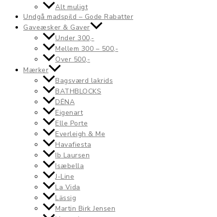
Alt muligt
Undgå madspild – Gode Rabatter
Gaveæsker & Gaver
Under 300,-
Mellem 300 – 500,-
Over 500,-
Mærker
Bagsværd lakrids
BATHBLOCKS
DËNA
Eigenart
Elle Porte
Everleigh & Me
Havafiesta
Ib Laursen
Isæbella
J-Line
La Vida
Lässig
Martin Birk Jensen