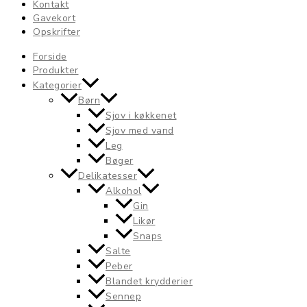
Kontakt
Gavekort
Opskrifter
Forside
Produkter
Kategorier
Børn
Sjov i køkkenet
Sjov med vand
Leg
Bøger
Delikatesser
Alkohol
Gin
Likør
Snaps
Salte
Peber
Blandet krydderier
Sennep