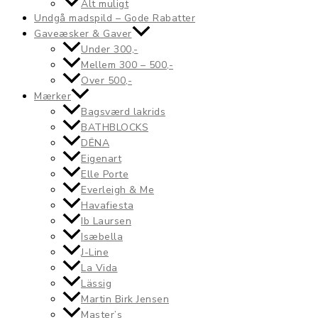
Alt muligt
Undgå madspild – Gode Rabatter
Gaveæsker & Gaver
Under 300,-
Mellem 300 – 500,-
Over 500,-
Mærker
Bagsværd lakrids
BATHBLOCKS
DËNA
Eigenart
Elle Porte
Everleigh & Me
Havafiesta
Ib Laursen
Isæbella
J-Line
La Vida
Lässig
Martin Birk Jensen
Master’s