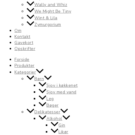
Wally and Whiz
We Might Be Tiny
Wint & Lila
Zymurgorium
Om
Kontakt
Gavekort
Opskrifter
Forside
Produkter
Kategorier
Børn
Sjov i køkkenet
Sjov med vand
Leg
Bøger
Delikatesser
Alkohol
Gin
Likør