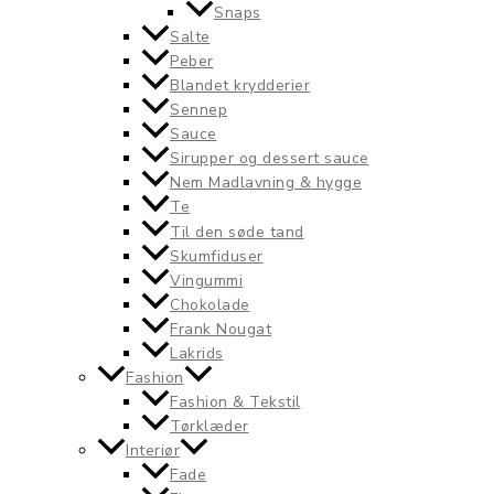
Snaps
Salte
Peber
Blandet krydderier
Sennep
Sauce
Sirupper og dessert sauce
Nem Madlavning & hygge
Te
Til den søde tand
Skumfiduser
Vingummi
Chokolade
Frank Nougat
Lakrids
Fashion
Fashion & Tekstil
Tørklæder
Interiør
Fade