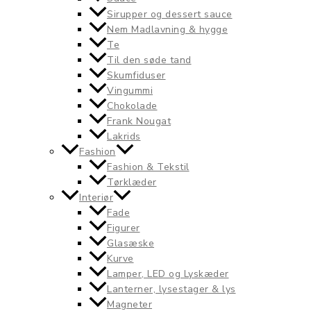
Sirupper og dessert sauce
Nem Madlavning & hygge
Te
Til den søde tand
Skumfiduser
Vingummi
Chokolade
Frank Nougat
Lakrids
Fashion
Fashion & Tekstil
Tørklæder
Interiør
Fade
Figurer
Glasæske
Kurve
Lamper, LED og Lyskæder
Lanterner, lysestager & lys
Magneter