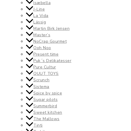
Isæbella
J-Line
La Vida
Lässig
Martin Birk Jensen
Master’s
NoCrap Gourmet
Ooh Noo
Present time
Puk´s Delikatesser
Pure Cultur
QUUT TOYS
Scrunch
Sistema
Spice by spice
Sugar pilots
Summerbird
Sweet kitchen
The Mallows
Tinti