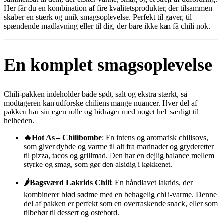
Her får du en kombination af fire kvalitetsprodukter, der tilsammen
skaber en stærk og unik smagsoplevelse. Perfekt til gaver, til
spændende madlavning eller til dig, der bare ikke kan få chili nok.
En komplet smagsoplevelse
Chili-pakken indeholder både sødt, salt og ekstra stærkt, så
modtageren kan udforske chiliens mange nuancer. Hver del af
pakken har sin egen rolle og bidrager med noget helt særligt til
helheden.
🔥Hot As – Chilibombe
: En intens og aromatisk chilisovs,
som giver dybde og varme til alt fra marinader og gryderetter
til pizza, tacos og grillmad. Den har en dejlig balance mellem
styrke og smag, som gør den alsidig i køkkenet.
🌶Bagsværd Lakrids Chili
: En håndlavet lakrids, der
kombinerer blød sødme med en behagelig chili-varme. Denne
del af pakken er perfekt som en overraskende snack, eller som
tilbehør til dessert og ostebord.