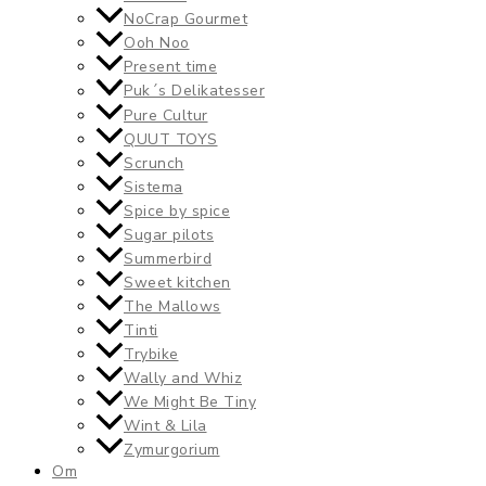
NoCrap Gourmet
Ooh Noo
Present time
Puk´s Delikatesser
Pure Cultur
QUUT TOYS
Scrunch
Sistema
Spice by spice
Sugar pilots
Summerbird
Sweet kitchen
The Mallows
Tinti
Trybike
Wally and Whiz
We Might Be Tiny
Wint & Lila
Zymurgorium
Om