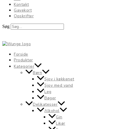
Kontakt
Gavekort
Opskrifter
Søg
0,00
kr.
0
Kurv
Forside
Produkter
Kategorier
Børn
Sjov i køkkenet
Sjov med vand
Leg
Bøger
Delikatesser
Alkohol
Gin
Likør