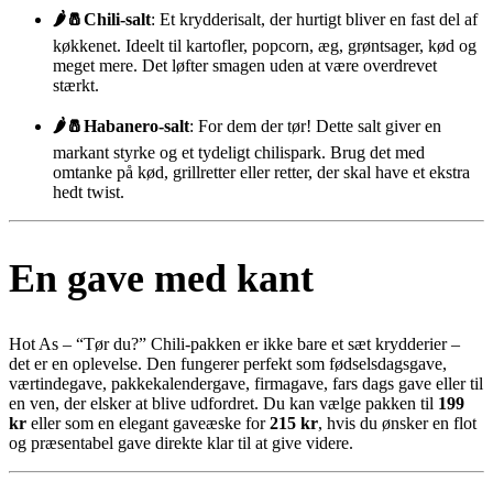
🌶🧂Chili-salt
: Et krydderisalt, der hurtigt bliver en fast del af
køkkenet. Ideelt til kartofler, popcorn, æg, grøntsager, kød og
meget mere. Det løfter smagen uden at være overdrevet
stærkt.
🌶🧂Habanero-salt
: For dem der tør! Dette salt giver en
markant styrke og et tydeligt chilispark. Brug det med
omtanke på kød, grillretter eller retter, der skal have et ekstra
hedt twist.
En gave med kant
Hot As – “Tør du?” Chili-pakken er ikke bare et sæt krydderier –
det er en oplevelse. Den fungerer perfekt som fødselsdagsgave,
værtindegave, pakkekalendergave, firmagave, fars dags gave eller til
en ven, der elsker at blive udfordret. Du kan vælge pakken til
199
kr
eller som en elegant gaveæske for
215 kr
, hvis du ønsker en flot
og præsentabel gave direkte klar til at give videre.