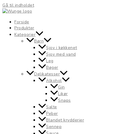
Gå til indholdet
Forside
Produkter
Kategorier
Børn
Sjov i køkkenet
Sjov med vand
Leg
Bøger
Delikatesser
Alkohol
Gin
Likør
Snaps
Salte
Peber
Blandet krydderier
Sennep
Sauce