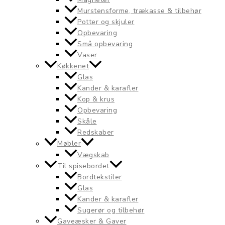
Murstensforme, trækasse & tilbehør
Potter og skjuler
Opbevaring
Små opbevaring
Vaser
Køkkenet
Glas
Kander & karafler
Kop & krus
Opbevaring
Skåle
Redskaber
Møbler
Vægskab
Til spisebordet
Bordtekstiler
Glas
Kander & karafler
Sugerør og tilbehør
Gaveæsker & Gaver