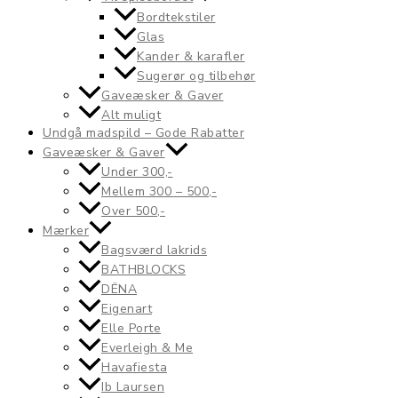
Bordtekstiler
Glas
Kander & karafler
Sugerør og tilbehør
Gaveæsker & Gaver
Alt muligt
Undgå madspild – Gode Rabatter
Gaveæsker & Gaver
Under 300,-
Mellem 300 – 500,-
Over 500,-
Mærker
Bagsværd lakrids
BATHBLOCKS
DËNA
Eigenart
Elle Porte
Everleigh & Me
Havafiesta
Ib Laursen