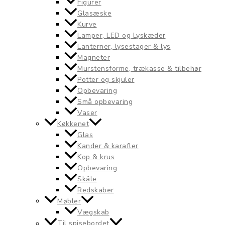
Figurer
Glasæske
Kurve
Lamper, LED og Lyskæder
Lanterner, lysestager & lys
Magneter
Murstensforme, trækasse & tilbehør
Potter og skjuler
Opbevaring
Små opbevaring
Vaser
Køkkenet
Glas
Kander & karafler
Kop & krus
Opbevaring
Skåle
Redskaber
Møbler
Vægskab
Til spisebordet