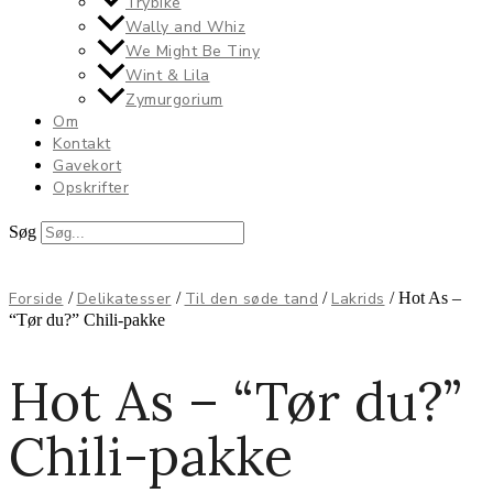
Trybike
Wally and Whiz
We Might Be Tiny
Wint & Lila
Zymurgorium
Om
Kontakt
Gavekort
Opskrifter
Søg
0,00
kr.
0
Kurv
Forside
/
Delikatesser
/
Til den søde tand
/
Lakrids
/ Hot As –
“Tør du?” Chili-pakke
Hot As – “Tør du?”
Chili-pakke