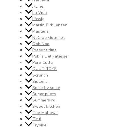
Isæbella
J-Line
La Vida
Lässig
Martin Birk Jensen
Master’s
NoCrap Gourmet
Ooh Noo
Present time
Puk´s Delikatesser
Pure Cultur
QUUT TOYS
Scrunch
Sistema
Spice by spice
Sugar pilots
Summerbird
Sweet kitchen
The Mallows
Tinti
Trybike