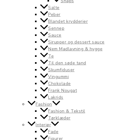
Snaps
Salte
Peber
Blandet krydderier
Sennep
Sauce
Sirupper og dessert sauce
Nem Madlavning & hygge
Te
Til den søde tand
Skumfiduser
Vingummi
Chokolade
Frank Nougat
Lakrids
Fashion
Fashion & Tekstil
Tørklæder
Interiør
Fade
Figurer