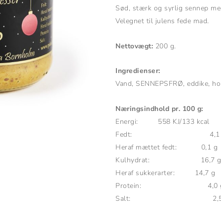
Sød, stærk og syrlig sennep me
Velegnet til julens fede mad.
Nettovægt:
200 g.
Ingredienser:
Vand, SENNEPSFRØ, eddike, honni
Næringsindhold pr. 100 g:
Energi: 558 KJ/133 kcal
Fedt: 4,1 
Heraf mættet fedt: 0,1 g
Kulhydrat: 16,7 
Heraf sukkerarter: 14,7 g
Protein: 4,0 
Salt: 2,5 