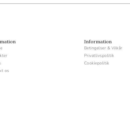
rmation
Information
de
Betingelser & Vilkår
kter
Privatlivspolitik
s
Cookiepolitik
kt os