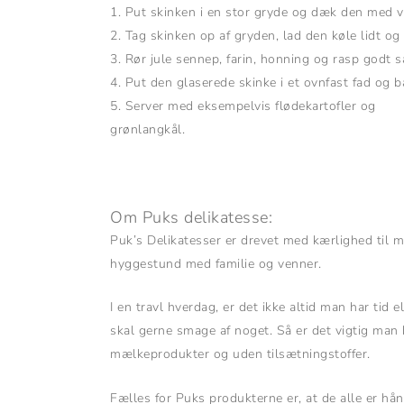
1. Put skinken i en stor gryde og dæk den med va
2. Tag skinken op af gryden, lad den køle lidt og
3. Rør jule sennep, farin, honning og rasp godt
4. Put den glaserede skinke i et ovnfast fad og b
5. Server med eksempelvis flødekartofler og
grønlangkål.
Om Puks delikatesse:
Puk’s Delikatesser er drevet med kærlighed til
hyggestund med familie og venner.
I en travl hverdag, er det ikke altid man har tid 
skal gerne smage af noget. Så er det vigtig man 
mælkeprodukter og uden tilsætningstoffer.
Fælles for Puks produkterne er, at de alle er hå