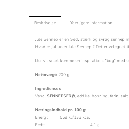
Beskrivelse
Yderligere information
Jule Sennep er en Sød, stærk og syrlig sennep 
Hvad er jul uden Jule Sennep ? Det er velegnet ti
Der vil snart komme en inspirations “bog” med op
Nettovægt:
200 g.
Ingredienser:
Vand,
SENNEPSFRØ
, eddike, honning, farin, salt
Næringsindhold pr. 100 g:
Energi: 558 KJ/133 kcal
Fedt: 4,1 g