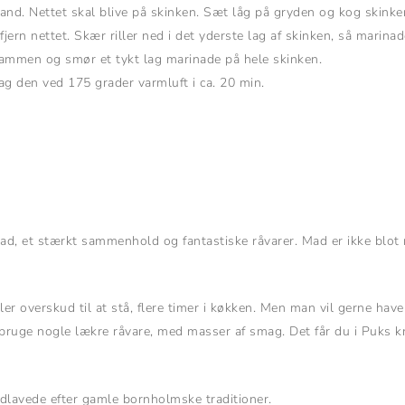
nd. Nettet skal blive på skinken. Sæt låg på gryden og kog skinken
 fjern nettet. Skær riller ned i det yderste lag af skinken, så marin
 sammen og smør et tykt lag marinade på hele skinken.
ag den ved 175 grader varmluft i ca. 20 min.
 mad, et stærkt sammenhold og fantastiske råvarer. Mad er ikke bl
eller overskud til at stå, flere timer i køkken. Men man vil gerne hav
bruge nogle lækre råvare, med masser af smag. Det får du i Puks kryd
ndlavede efter gamle bornholmske traditioner.