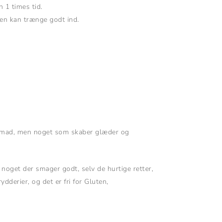
 1 times tid.
aden kan trænge godt ind.
ot mad, men noget som skaber glæder og
e noget der smager godt, selv de hurtige retter,
derier, og det er fri for Gluten,