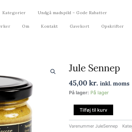
Kategorier
Undgå madspild – Gode Rabatter
rker
Om
Kontakt
Gavekort
Opskrifter
Jule Sennep
45,00
kr.
inkl. moms
Jule
På lager:
På lager
Sennep
antal
Tilføj til kurv
Varenummer
JuleSennep
Kate