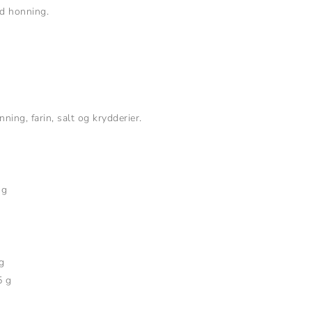
d honning.
ng, farin, salt og krydderier.
g
g
g
g