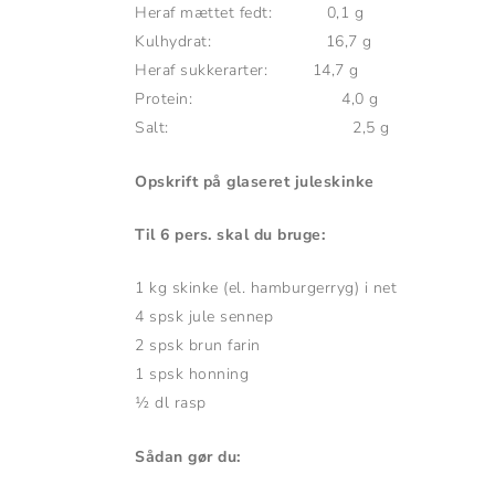
Heraf mættet fedt: 0,1 g
Kulhydrat: 16,7 g
Heraf sukkerarter: 14,7 g
Protein: 4,0 g
Salt: 2,5 g
Opskrift på glaseret juleskinke
Til 6 pers. skal du bruge:
1 kg skinke (el. hamburgerryg) i net
4 spsk jule sennep
2 spsk brun farin
1 spsk honning
½ dl rasp
Sådan gør du: