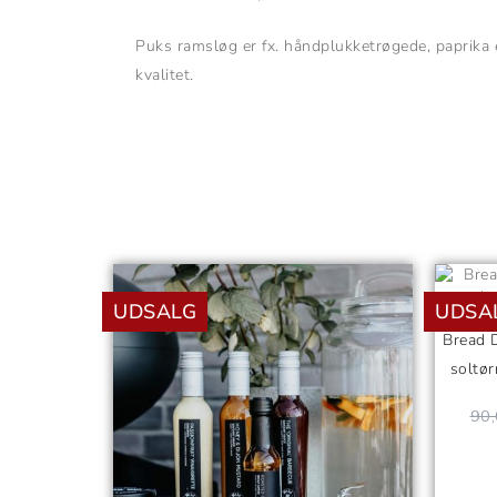
Puks ramsløg er fx. håndplukketrøgede, paprika e
kvalitet.
Den
Den
oprindelige
aktuelle
UDSALG
UDSA
pris
pris
var:
er:
Bread D
90,00 kr..
35,00 kr..
soltør
90