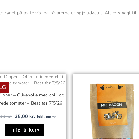
r røget på ægte vis, og råvarerne er nøje udvalgt. Alt er smagt til
Den
Den
oprindelige
aktuelle
LG
pris
pris
var:
er:
ipper – Olivenolie med chili og
90,00 kr..
35,00 kr..
rede tomater – Best før 7/5/26
,00
kr.
35,00
kr.
inkl. moms
Tilføj til kurv