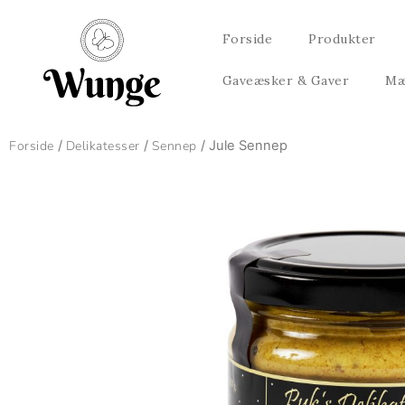
Gå
til
Forside
Produkter
indholdet
Gaveæsker & Gaver
Mæ
Forside
/
Delikatesser
/
Sennep
/ Jule Sennep