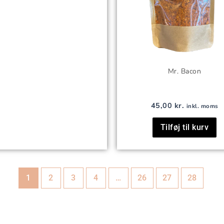
Mr. Bacon
45,00
kr.
inkl. moms
Tilføj til kurv
1
2
3
4
…
26
27
28