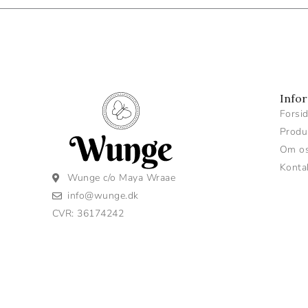
Info
Forsi
Produ
Om o
Konta
Wunge c/o Maya Wraae
info@wunge.dk
CVR: 36174242