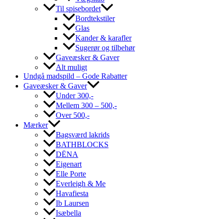
Til spisebordet
Bordtekstiler
Glas
Kander & karafler
Sugerør og tilbehør
Gaveæsker & Gaver
Alt muligt
Undgå madspild – Gode Rabatter
Gaveæsker & Gaver
Under 300,-
Mellem 300 – 500,-
Over 500,-
Mærker
Bagsværd lakrids
BATHBLOCKS
DËNA
Eigenart
Elle Porte
Everleigh & Me
Havafiesta
Ib Laursen
Isæbella