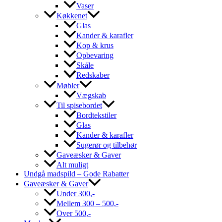
Vaser
Køkkenet
Glas
Kander & karafler
Kop & krus
Opbevaring
Skåle
Redskaber
Møbler
Vægskab
Til spisebordet
Bordtekstiler
Glas
Kander & karafler
Sugerør og tilbehør
Gaveæsker & Gaver
Alt muligt
Undgå madspild – Gode Rabatter
Gaveæsker & Gaver
Under 300,-
Mellem 300 – 500,-
Over 500,-