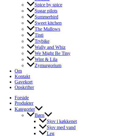
Spice by spice
Sugar pilots
Summerbird
Sweet kitchen
The Mallows
Tinti
Trybike
Wally and Whiz
We Might Be Tiny
Wint & Lila
Zymurgorium
Om
Kontakt
Gavekort
Opskrifter
Forside
Produkter
Kategorier
Børn
Sjov i køkkenet
Sjov med vand
Leg