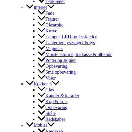
Tørklæder
Interiør
Fade
Figurer
Glasæske
Kurve
Lamper, LED og Lyskæder
Lanterner, lysestager & lys
Magneter
Murstensforme, trækasse & tilbehør
Potter og skjuler
Opbevaring
Små opbevaring
Vaser
Køkkenet
Glas
Kander & karafler
Kop & krus
Opbevaring
Skåle
Redskaber
Møbler
Vægskab