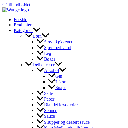
Gå til indholdet
Forside
Produkter
Kategorier
Børn
Sjov i køkkenet
Sjov med vand
Leg
Bøger
Delikatesser
Alkohol
Gin
Likør
Snaps
Salte
Peber
Blandet krydderier
Sennep
Sauce
Sirupper og dessert sauce
Nem Madlavning & hygge