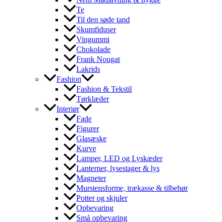
Te
Til den søde tand
Skumfiduser
Vingummi
Chokolade
Frank Nougat
Lakrids
Fashion
Fashion & Tekstil
Tørklæder
Interiør
Fade
Figurer
Glasæske
Kurve
Lamper, LED og Lyskæder
Lanterner, lysestager & lys
Magneter
Murstensforme, trækasse & tilbehør
Potter og skjuler
Opbevaring
Små opbevaring