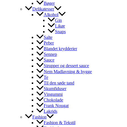
Bøger
Delikatesser
Alkohol
Gin
Likør
Snaps
Salte
Peber
Blandet krydderier
Sennep
Sauce
Sirupper og dessert sauce
Nem Madlavning & hygge
Te
Til den søde tand
Skumfiduser
Vingummi
Chokolade
Frank Nougat
Lakrids
Fashion
Fashion & Tekstil