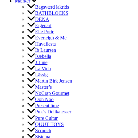
Mærker
Bagsværd lakrids
BATHBLOCKS
DËNA
Eigenart
Elle Porte
Everleigh & Me
Havafiesta
Ib Laursen
Isæbella
J-Line
La Vida
Lässig
Martin Birk Jensen
Master’s
NoCrap Gourmet
Ooh Noo
Present time
Puk´s Delikatesser
Pure Cultur
QUUT TOYS
Scrunch
Sistema