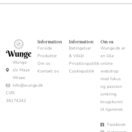
Information
Information
Om os
Forside
Betingelser
Wunge.dk er
Produkter
& Vilkår
en lille
Wunge
Om os
Privatlivspolitik
online
c/o Maya
Kontakt os
Cookiepolitik
webshop
Wraae
med fokus
info@wunge.dk
og passion
CVR:
omkring
36174242
brugskunst
til hjemmet.
Facebook