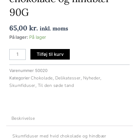
90G
65,00
kr.
inkl. moms
Mallow
På lager:
På lager
Hearts
–
Tilføj til kurv
Skumfiduser
med
Varenummer
50020
hvid
Chokolade
Delikatesser
Nyheder
Kategorier
,
,
,
chokolade
Skumfiduser
Til den søde tand
,
og
hindbær
90G
antal
Beskrivelse
Skumfiduser med hvid chokolade og hindbær