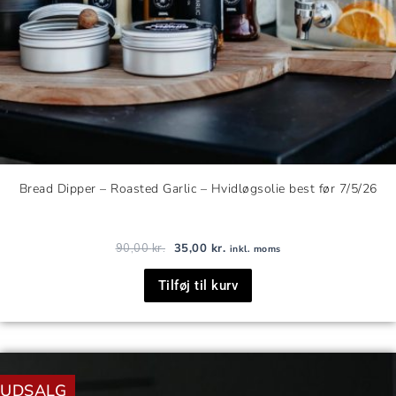
Bread Dipper – Roasted Garlic – Hvidløgsolie best før 7/5/26
90,00
kr.
35,00
kr.
inkl. moms
Tilføj til kurv
Den
Den
oprindelige
aktuelle
UDSALG
pris
pris