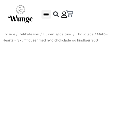
Gå
til
Kurv
indholdet
Undgå madspild – Gode Rabatter
Gaveæsker & Gaver
Forside
Delikatesser
Til den søde tand
Chokolade
/
/
/
/ Mallow
Hearts – Skumfiduser med hvid chokolade og hindbær 90G