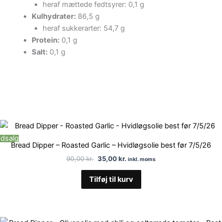
heraf mættede fedtsyrer: 0,1 g
Kulhydrater:
86,5 g
heraf sukkerarter: 54,7 g
Protein:
0,1 g
Salt:
0,1 g
Den
Den
oprindelige
aktuelle
dsalg
pris
pris
Bread Dipper – Roasted Garlic – Hvidløgsolie best før 7/5/26
var:
er:
90,00 kr..
35,00 kr..
90,00
kr.
35,00
kr.
inkl. moms
Tilføj til kurv
Den
Den