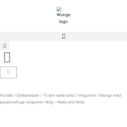
Gå
til
indholdet
Kurv
Forside
/
Delikatesser
/
Til den søde tand
/
Vingummi
/ Mango med
passionsfrugt vingummi 140g – Wally and Whiz