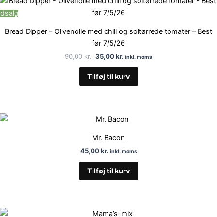
oprindelige
aktuelle
dsalg
pris
pris
var:
er:
Bread Dipper – Olivenolie med chili og soltørrede tomater – Best
90,00 kr..
35,00 kr..
før 7/5/26
90,00
kr.
35,00
kr.
inkl. moms
Tilføj til kurv
Mr. Bacon
45,00
kr.
inkl. moms
Tilføj til kurv