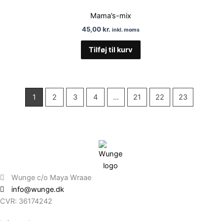
Mama’s-mix
45,00
kr.
inkl. moms
Tilføj til kurv
1
2
3
4
…
21
22
23
Wunge c/o Maya Wraae
info@wunge.dk
CVR: 36174242