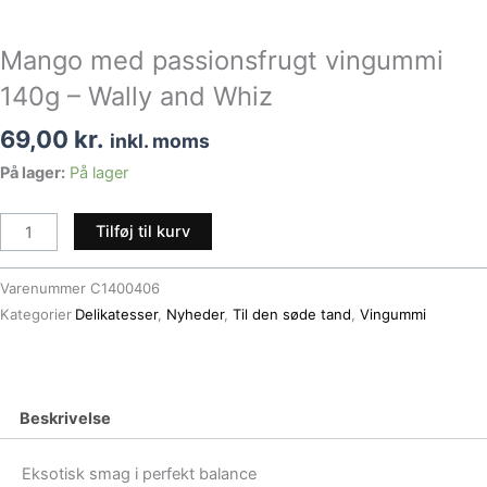
Mango med passionsfrugt vingummi
140g – Wally and Whiz
69,00
kr.
inkl. moms
Mango
På lager:
På lager
med
passionsfrugt
Tilføj til kurv
vingummi
140g
Varenummer
C1400406
–
Kategorier
Delikatesser
,
Nyheder
,
Til den søde tand
,
Vingummi
Wally
and
Whiz
antal
Beskrivelse
Eksotisk smag i perfekt balance