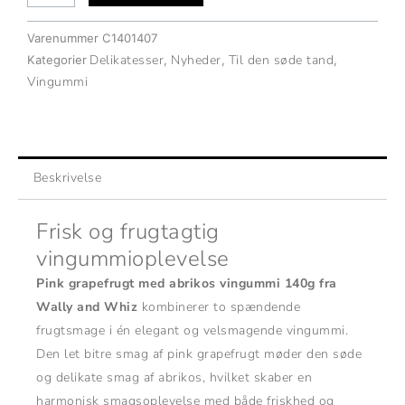
abrikos
vingummi
Varenummer
C1401407
140g
Delikatesser
Nyheder
Til den søde tand
Kategorier
,
,
,
–
Vingummi
Wally
and
Whiz
antal
Beskrivelse
Frisk og frugtagtig
vingummioplevelse
Pink grapefrugt med abrikos vingummi 140g fra
Wally and Whiz
kombinerer to spændende
frugtsmage i én elegant og velsmagende vingummi.
Den let bitre smag af pink grapefrugt møder den søde
og delikate smag af abrikos, hvilket skaber en
harmonisk smagsoplevelse med både friskhed og