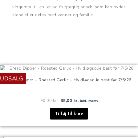
vingummi til en let og frugtagtig snack, som kan nydes
alene eller deles med venner og familie.
Den
Den
oprindelige
aktuelle
UDSALG
pris
pris
Bread Dipper – Roasted Garlic – Hvidløgsolie best før 7/5/26
var:
er:
90,00 kr..
35,00 kr..
90,00
kr.
35,00
kr.
inkl. moms
Tilføj til kurv