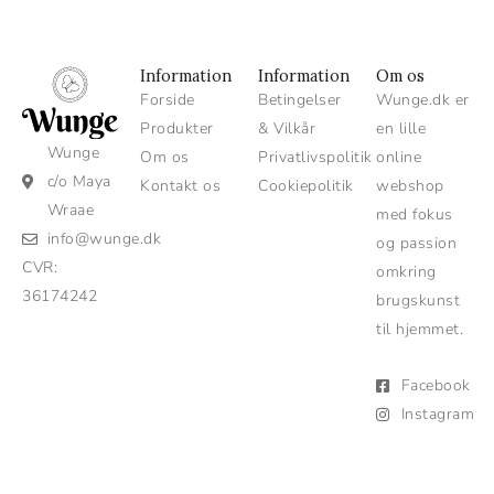
Information
Information
Om os
Forside
Betingelser
Wunge.dk er
Produkter
& Vilkår
en lille
Wunge
Om os
Privatlivspolitik
online
c/o Maya
Kontakt os
Cookiepolitik
webshop
Wraae
med fokus
info@wunge.dk
og passion
CVR:
omkring
36174242
brugskunst
til hjemmet.
Facebook
Instagram