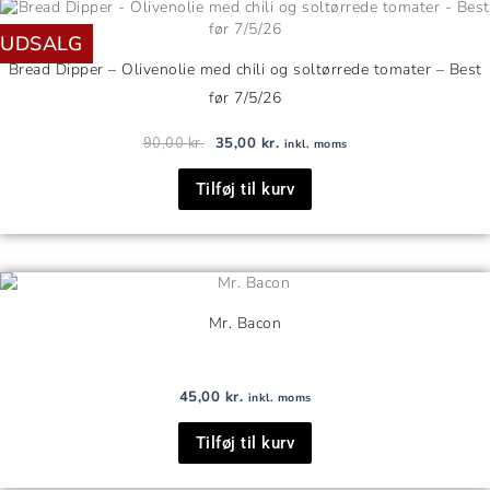
Den
Den
oprindelige
aktuelle
UDSALG
pris
pris
var:
er:
Bread Dipper – Olivenolie med chili og soltørrede tomater – Best
90,00 kr..
35,00 kr..
før 7/5/26
90,00
kr.
35,00
kr.
inkl. moms
Tilføj til kurv
Mr. Bacon
45,00
kr.
inkl. moms
Tilføj til kurv