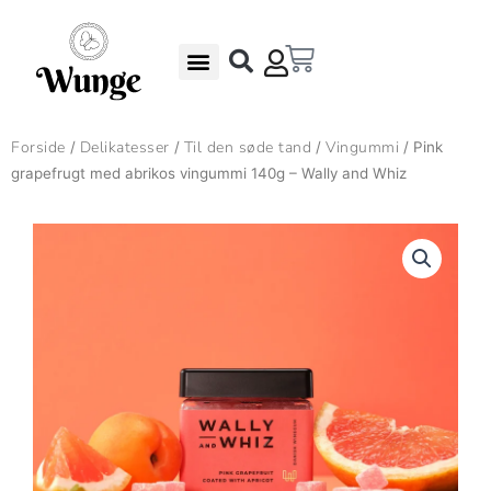
Gå
til
Kurv
indholdet
Undgå madspild – Gode Rabatter
Gaveæsker & Gaver
Forside
Delikatesser
Til den søde tand
Vingummi
/
/
/
/ Pink
grapefrugt med abrikos vingummi 140g – Wally and Whiz