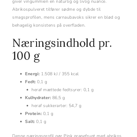
giver vingummien en naturlig og livlig nuance.
Abrikospulveret tilfører sødme og dybde til
smagsprofilen, mens carnaubavoks sikrer en blød og
behagelig konsistens på overfladen.
Næringsindhold pr.
100 g
Energi:
1.508 kJ / 355 kcal
Fedt:
0,1 g
heraf mættede fedtsyrer: 0,1 g
Kulhydrater:
86,5 g
heraf sukkerarter: 54,7 g
Protein:
0,1 g
Salt:
0,1 g
Denne næringsprofil gør Pink grapefrugt med abrikos