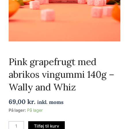
Pink grapefrugt med
abrikos vingummi 140g –
Wally and Whiz
69,00
kr.
inkl. moms
Pink
På lager:
På lager
grapefrugt
med
Tilføj til kurv