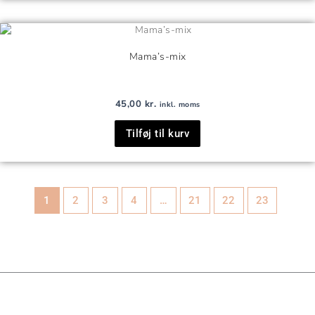
Mama’s-mix
45,00
kr.
inkl. moms
Tilføj til kurv
1
2
3
4
…
21
22
23