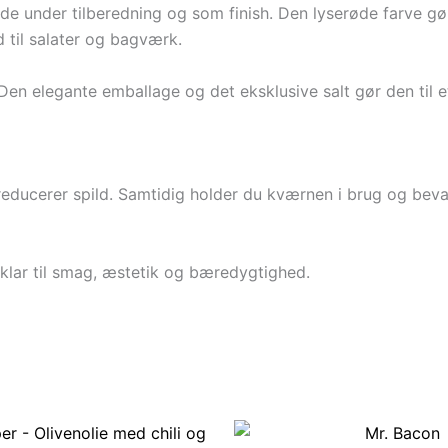
både under tilberedning og som finish. Den lyserøde farve gø
d til salater og bagværk.
Den elegante emballage og det eksklusive salt gør den til e
educerer spild. Samtidig holder du kværnen i brug og bevar
klar til smag, æstetik og bæredygtighed.
Den
Den
oprindelige
aktuelle