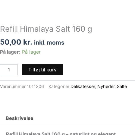
Refill Himalaya Salt 160 g
50,00
kr.
inkl. moms
Refill
På lager:
På lager
Himalaya
Salt
Tilføj til kurv
160
g
Varenummer
1011206
Kategorier
Delikatesser
,
Nyheder
,
Salte
antal
Beskrivelse
Refill Himalaya Salt 160 g – naturligt og elegant