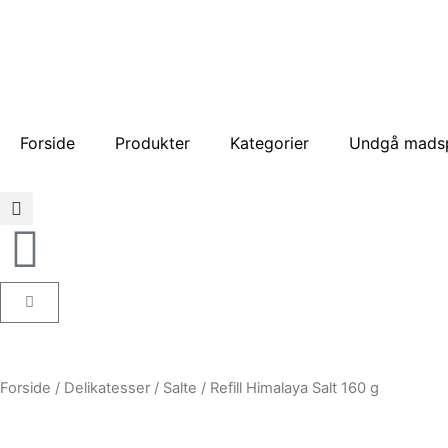
Gå
til
indholdet
Forside
Produkter
Kategorier
Undgå madsp
Kurv
Forside
/
Delikatesser
/
Salte
/ Refill Himalaya Salt 160 g