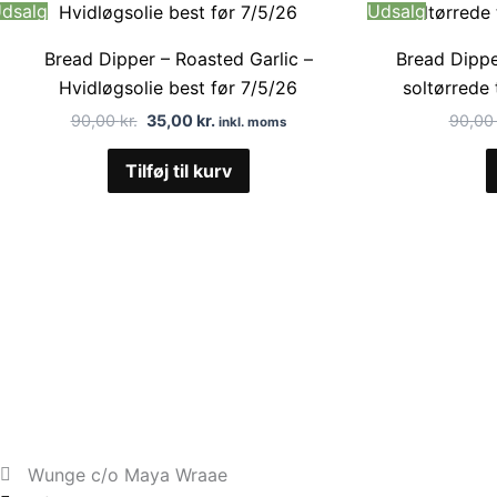
dsalg
Udsalg
pris
pris
var:
er:
Bread Dipper – Roasted Garlic –
90,00 kr..
35,00 kr..
Bread Dippe
Hvidløgsolie best før 7/5/26
soltørrede 
90,00
kr.
35,00
kr.
90,0
inkl. moms
Tilføj til kurv
Wunge c/o Maya Wraae