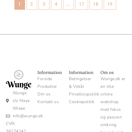
1
2
3
4
…
17
18
19
Information
Information
Om os
Forside
Betingelser
Wunge.dk er
Produkter
& Vilkår
en lille
Wunge
Om os
Privatlivspolitik
online
c/o Maya
Kontakt os
Cookiepolitik
webshop
Wraae
med fokus
info@wunge.dk
og passion
CVR:
omkring
36174242