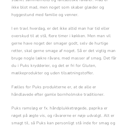
ikke blot mad, men noget som skaber glæder og
hyggestund med familie og venner.
I en travl hverdag, er det ikke altid man har tid eller
overskud til at stå, flere timer i køkken. Men man vil
gerne have noget der smager godt, selv de hurtige
retter, skal gerne smage af noget. Så er det vigtig man
bruge nogle lækre råvare, med masser af smag. Det får
du i Puks krydderier, og det er fri for Gluten,
mælkeprodukter og uden tilsætningstoffer.
Fælles for Puks produkterne er, at de alle er
håndlavede efter gamle bornholmske traditioner.
Puks ramsløg er fx. håndplukketrøgede, paprika er
røget på ægte vis, og råvarerne er nøje udvalgt. Alt er
smagt til, så Puks kan personligt stå inde for smag og