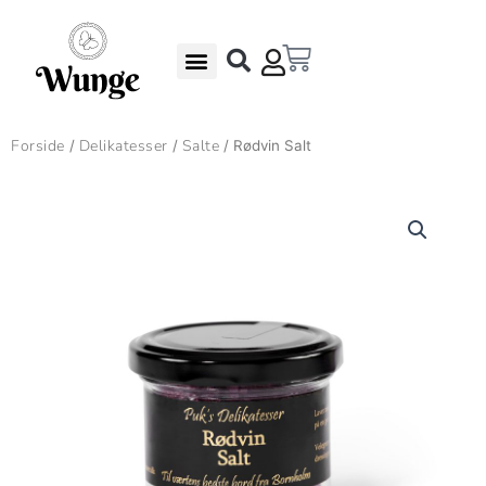
Gå
til
Kurv
indholdet
Undgå madspild – Gode Rabatter
Gaveæsker & Gaver
Forside
Delikatesser
Salte
/
/
/ Rødvin Salt