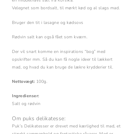
en middelhavs salt fra Korsika.
Velegnet som bordsalt, til mørkt kød og al slags mad.
Bruger den tit i lasagne og kødsovs
Rødvin salt kan også fået som kværn.
Der vil snart komme en inspirations “bog” med
opskrifter mm. Så du kan få nogle ideer til lækkert
mad, og hvad du kan bruge de lækre krydderier til.
Nettovægt:
100g.
Ingredienser:
Salt og rødvin
Om puks delikatesse:
Puk’s Delikatesser er drevet med kærlighed til mad, et
stærkt sammenhold og fantastiske råvarer. Mad er