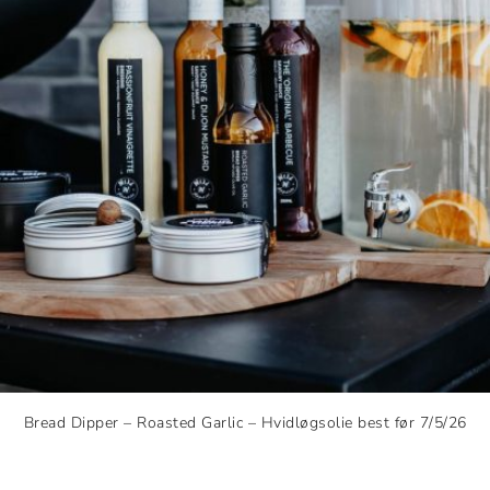
Bread Dipper – Roasted Garlic – Hvidløgsolie best før 7/5/26