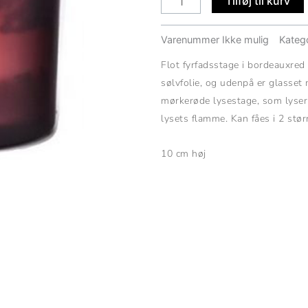
Tilføj til kurv
Varenummer
Ikke mulig
Katego
Flot fyrfadsstage i bordeauxred
sølvfolie, og udenpå er glasset
mørkerøde lysestage, som lyser 
lysets flamme. Kan fåes i 2 størr
10 cm høj