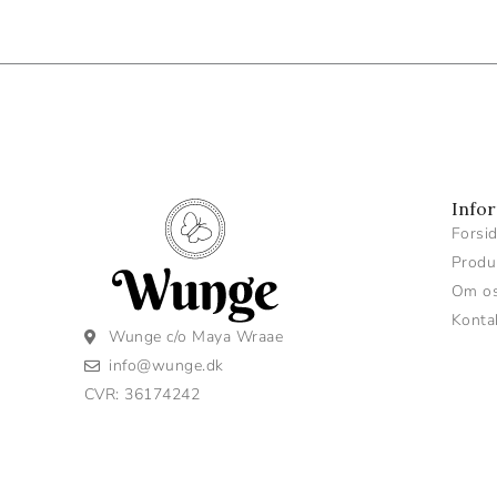
Info
Forsi
Produ
Om o
Konta
Wunge c/o Maya Wraae
info@wunge.dk
CVR: 36174242