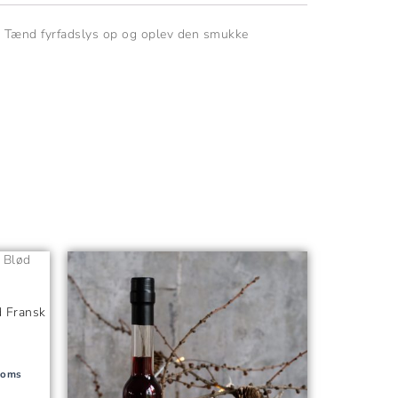
et. Tænd fyrfadslys op og oplev den smukke
le
d Fransk
kr..
moms