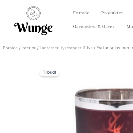
Gå
til
Forside
Produkter
indholdet
Gaveæsker & Gaver
Mæ
Forside
/
Interiør
/
Lanterner, lysestager & lys
/ Fyrfadsglas med 
Tilbud!