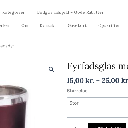
Kategorier
Undgå madspild – Gode Rabatter
rker
Om
Kontakt
Gavekort
Opskrifter
rensdyr
Fyrfadsglas m
15,00
kr.
–
25,00
kr
Fyrfadsglas
Størrelse
med
rensdyr
antal