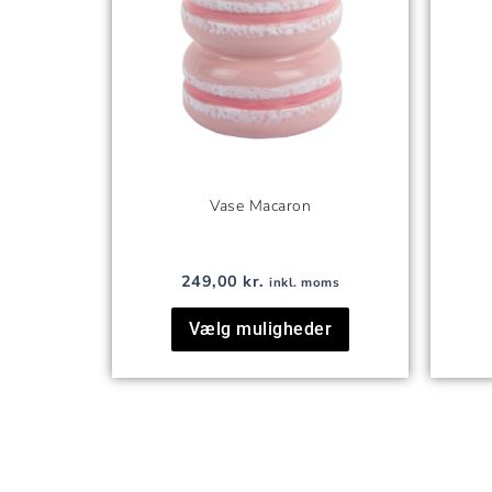
kan
vælges
på
varesiden
Vase Macaron
249,00
kr.
inkl. moms
Vælg muligheder