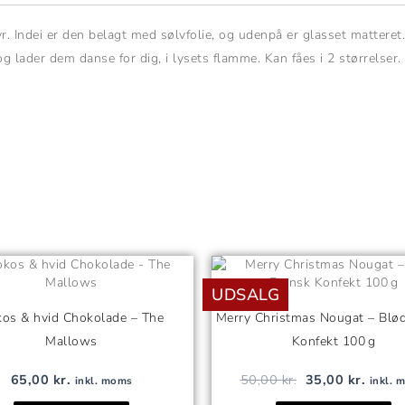
yr. Indei er den belagt med sølvfolie, og udenpå er glasset matter
 lader dem danse for dig, i lysets flamme. Kan fåes i 2 størrelser.
Den
Den
oprindelige
aktuel
UDSALG
pris
pris
var:
er:
os & hvid Chokolade – The
Merry Christmas Nougat – Blø
50,00 kr..
35,00 
Mallows
Konfekt 100 g
65,00
kr.
50,00
kr.
35,00
kr.
inkl. moms
inkl. 