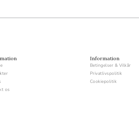
rmation
Information
de
Betingelser & Vilkår
kter
Privatlivspolitik
s
Cookiepolitik
kt os