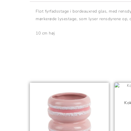
Flot fyrfadsstage i bordeauxred glas, med rensd
mørkerøde lysestage, som lyser rensdyrene op, og
10 cm høj
Dette
vare
har
Kok
flere
varianter.
Mulighederne