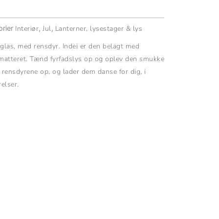
rier
Interiør
,
Jul
,
Lanterner, lysestager & lys
 glas, med rensdyr. Indei er den belagt med
 matteret. Tænd fyrfadslys op og oplev den smukke
rensdyrene op, og lader dem danse for dig, i
elser.