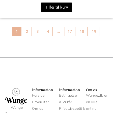
Tilføj til kurv
1
2
3
4
…
17
18
19
Information
Information
Om os
Forside
Betingelser
Wunge.dk er
Produkter
& Vilkår
en lille
Wunge
Om os
Privatlivspolitik
online