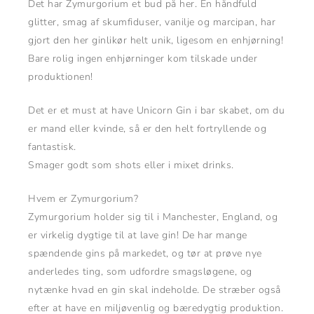
Det har Zymurgorium et bud på her. En håndfuld
glitter, smag af skumfiduser, vanilje og marcipan, har
gjort den her ginlikør helt unik, ligesom en enhjørning!
Bare rolig ingen enhjørninger kom tilskade under
produktionen!
Det er et must at have Unicorn Gin i bar skabet, om du
er mand eller kvinde, så er den helt fortryllende og
fantastisk.
Smager godt som shots eller i mixet drinks.
Hvem er Zymurgorium?
Zymurgorium holder sig til i Manchester, England, og
er virkelig dygtige til at lave gin! De har mange
spændende gins på markedet, og tør at prøve nye
anderledes ting, som udfordre smagsløgene, og
nytænke hvad en gin skal indeholde. De stræber også
efter at have en miljøvenlig og bæredygtig produktion.