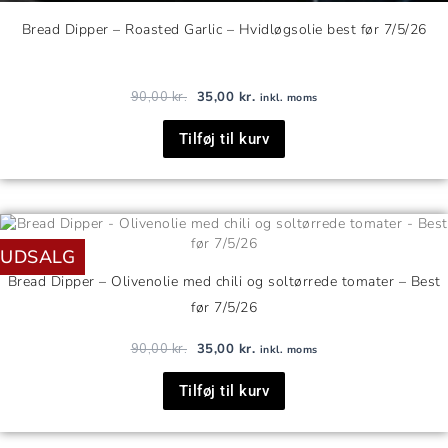
Bread Dipper – Roasted Garlic – Hvidløgsolie best før 7/5/26
90,00
kr.
35,00
kr.
inkl. moms
Tilføj til kurv
Den
Den
oprindelige
aktuelle
UDSALG
pris
pris
var:
er:
Bread Dipper – Olivenolie med chili og soltørrede tomater – Best
90,00 kr..
35,00 kr..
før 7/5/26
90,00
kr.
35,00
kr.
inkl. moms
Tilføj til kurv