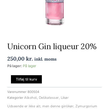
Unicorn Gin liqueur 20%
250,00
kr.
inkl. moms
Unicorn
På lager:
På lager
Gin
liqueur
Tilføj til kurv
20%
antal
Varenummer
800504
Alkohol
Delikatesser
Likør
Kategorier
,
,
Udseende er ikke alt, men denne ginlikør, Zymurgorium