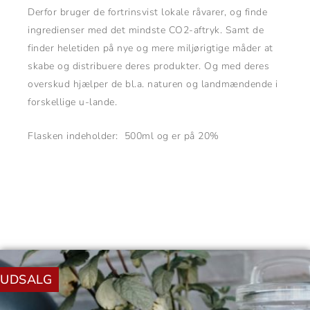
Derfor bruger de fortrinsvist lokale råvarer, og finde
ingredienser med det mindste CO2-aftryk. Samt de
finder heletiden på nye og mere miljørigtige måder at
skabe og distribuere deres produkter. Og med deres
overskud hjælper de bl.a. naturen og landmændende i
forskellige u-lande.
Flasken indeholder: 500ml og er på 20%
Den
Den
oprindelige
aktuelle
UDSALG
pris
pris
var:
er:
90,00 kr..
35,00 kr..