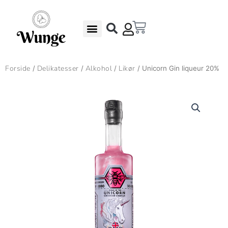
Gå
til
Kurv
indholdet
Undgå madspild – Gode Rabatter
Gaveæsker & Gaver
Forside
Delikatesser
Alkohol
Likør
/
/
/
/ Unicorn Gin liqueur 20%